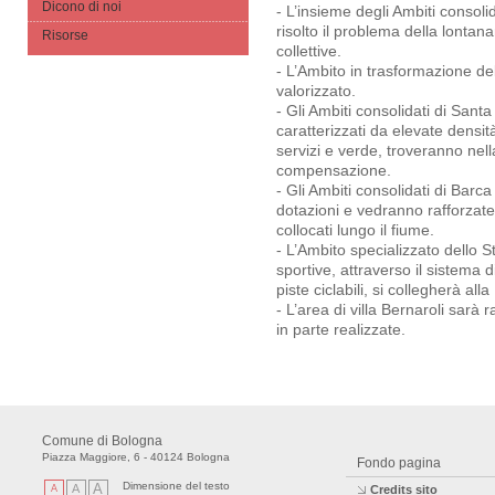
Dicono di noi
- L’insieme degli Ambiti consol
risolto il problema della lontana
Risorse
collettive.
- L’Ambito in trasformazione de
valorizzato.
- Gli Ambiti consolidati di Santa
caratterizzati da elevate densi
servizi e verde, troveranno nel
compensazione.
- Gli Ambiti consolidati di Barc
dotazioni e vedranno rafforzate l
collocati lungo il fiume.
- L’Ambito specializzato dello St
sportive, attraverso il sistema 
piste ciclabili, si collegherà all
- L’area di villa Bernaroli sarà 
in parte realizzate.
Comune di Bologna
Piazza Maggiore, 6 - 40124 Bologna
Fondo pagina
Dimensione del testo
A
A
A
Credits sito