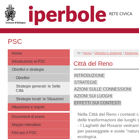
PSC
Home
In /
Home
/
Obiettivi e strategie
/
Strategie 
Introduzione al PSC
Città del Reno
Obiettivi e strategie
INTRODUZIONE
Obiettivi
STRATEGIE
Strategie generali: le Sette
AZIONI SULLE CONNESSIONI
Città
AZIONI SUI LUOGHI
Strategie locali: le Situazioni
EFFETTI SUI CONTESTI
Attuazione e regole
Nella Città del Reno i contesti
Documenti di piano
delle trasformazioni dei luoghi
Mappe interattive
- I Laghetti del Rosario vedranno
per passeggiate e soste “natural
Film per il PSC
ecologica.