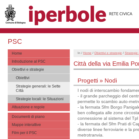
PSC
Home
In /
Home
/
Obiettivi e strategie
/
Strategie 
Introduzione al PSC
Città della via Emilia P
Obiettivi e strategie
Obiettivi
Progetti » Nodi
Strategie generali: le Sette
I nodi di interscambio fondamen
Città
- il grande parcheggio del cen
Strategie locali: le Situazioni
permette lo scambio auto-metro
- la fermata Sfm Borgo Panigale
Attuazione e regole
ben collegata alle zone circost
Documenti di piano
connessione al sistema del Tpl 
- la fermata del Sfm Prati di Ca
Mappe interattive
diverse linee ferroviarie e la p
Film per il PSC
metrotranvia.