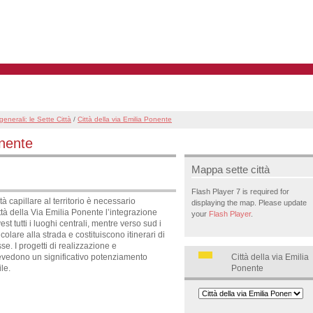
generali: le Sette Città
/
Città della via Emilia Ponente
onente
Mappa sette città
Flash Player 7 is required for
tà capillare al territorio è necessario
displaying the map. Please update
ittà della Via Emilia Ponente l’integrazione
your
Flash Player
.
st tutti i luoghi centrali, mentre verso sud i
are alla strada e costituiscono itinerari di
se. I progetti di realizzazione e
Città della via Emilia
revedono un significativo potenziamento
Ponente
ile.