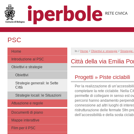
PSC
Home
In /
Home
/
Obiettivi e strategie
/
Strategie 
Introduzione al PSC
Città della via Emilia P
Obiettivi e strategie
Obiettivi
Progetti » Piste ciclabili
Strategie generali: le Sette
Per la realizzazione di un’accessibili
Città
completare la rete ciclabile. Nella C
Strategie locali: le Situazioni
permette di collegare in senso est ove
percorsi hanno andamento perpendicol
Attuazione e regole
connessione ad altri luoghi di interes
ristrutturazione delle fermate Sfm p
Documenti di piano
dell’accessibilità e della sosta ciclab
Mappe interattive
Film per il PSC