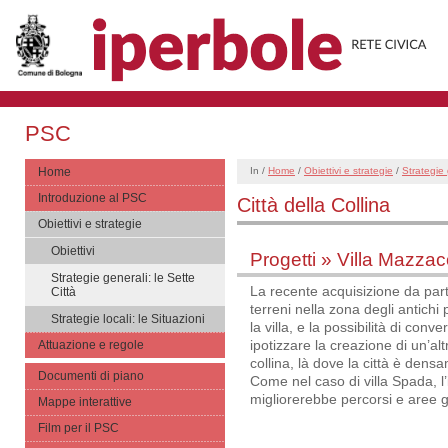
PSC
Home
In /
Home
/
Obiettivi e strategie
/
Strategie 
Introduzione al PSC
Città della Collina
Obiettivi e strategie
Obiettivi
Progetti » Villa Mazzac
Strategie generali: le Sette
La recente acquisizione da par
Città
terreni nella zona degli antichi
Strategie locali: le Situazioni
la villa, e la possibilità di conve
ipotizzare la creazione di un’alt
Attuazione e regole
collina, là dove la città è dens
Documenti di piano
Come nel caso di villa Spada, l
migliorerebbe percorsi e aree gi
Mappe interattive
Film per il PSC