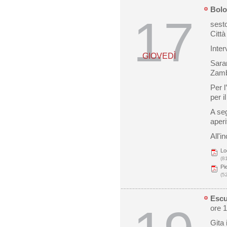
Bolo
17
sesto
Città
Inter
GIOVEDÌ
Sara
Zamb
Per l
per i
A se
aperi
All'i
Lo
(8
Pi
(5
Escu
ore 
Gita 