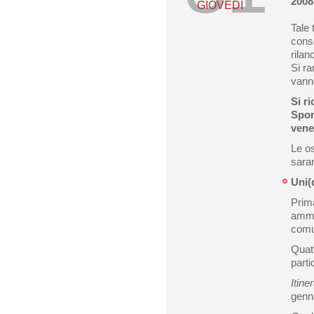
2008
GIOVEDÌ
Tale 
conse
rilan
Si ra
vann
Si r
Sport
vener
Le o
sara
Uni(d
Prima
ammin
comun
Quatt
parti
Itine
genna