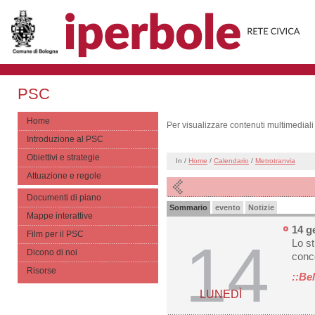
PSC
Home
Per visualizzare contenuti multimediali
Introduzione al PSC
Obiettivi e strategie
In /
Home
/
Calendario
/
Metrotranvia
Attuazione e regole
Documenti di piano
Sommario
evento
Notizie
Mappe interattive
14 g
Film per il PSC
14
Lo st
Dicono di noi
conc
Risorse
::Be
LUNEDÌ