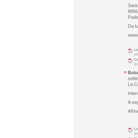
Sarà
IMMA
Pode
Da l
www.
Lo
(2
Co
(6
Bolo
setti
La Ci
Inter
A seg
All'i
Lo
(1