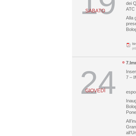
19
dei Q
ATC t
SABATO
Alla 
pres
Bolo
It
(4
7.Im
24
Inser
7 – 
GIOVEDÌ
espos
Inau
Bolog
Pone
All’i
Grand
all’U