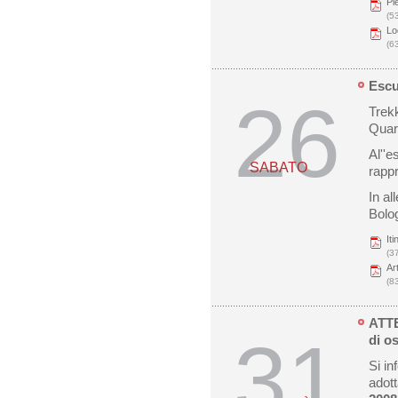
Pi
(5
Lo
(6
Escu
26
Trekk
Quart
Al''e
SABATO
rappr
In al
Bolog
It
(3
Ar
(8
ATTE
31
di o
Si in
adott