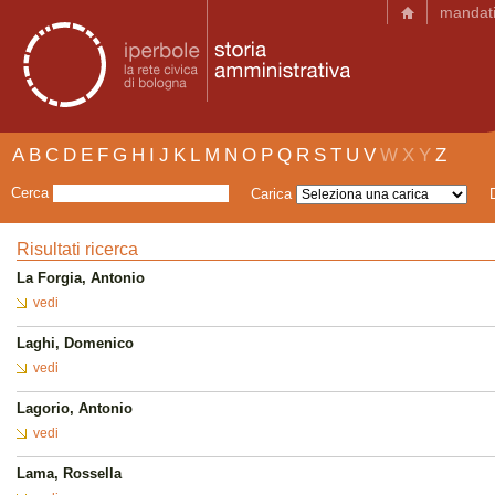
mandat
A
B
C
D
E
F
G
H
I
J
K
L
M
N
O
P
Q
R
S
T
U
V
W
X
Y
Z
Cerca
Carica
Risultati ricerca
La Forgia, Antonio
vedi
Laghi, Domenico
vedi
Lagorio, Antonio
vedi
Lama, Rossella