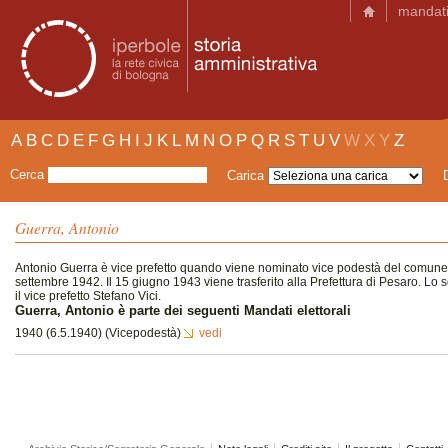
mandat
A
B
C
D
E
F
G
H
I
J
K
L
M
N
O
P
Q
R
S
T
U
V
W
X
Y
Z
Cerca
Carica
Guerra, Antonio
Antonio Guerra è vice prefetto quando viene nominato vice podestà del comune 
settembre 1942. Il 15 giugno 1943 viene trasferito alla Prefettura di Pesaro. Lo 
il vice prefetto Stefano Vici.
Guerra, Antonio è parte dei seguenti Mandati elettorali
1940 (6.5.1940) (Vicepodestà)
vedi