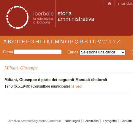
mandat
A
B
C
D
E
F
G
H
I
J
K
L
M
N
O
P
Q
R
S
T
U
V
W
X
Y
Z
Cerca
Carica
Miliani, Giuseppe
Miliani, Giuseppe è parte dei seguenti Mandati elettorali
1940 (6.5.1940) (Consultore municipale)
vedi
Archivio Storico/Segreteria Generale
Note legali
Crediti sito
Il progetto
Contatti