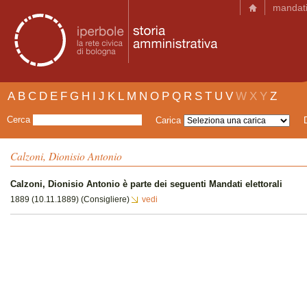
mandat
A
B
C
D
E
F
G
H
I
J
K
L
M
N
O
P
Q
R
S
T
U
V
W
X
Y
Z
Cerca
Carica
Calzoni, Dionisio Antonio
Calzoni, Dionisio Antonio è parte dei seguenti Mandati elettorali
1889 (10.11.1889) (Consigliere)
vedi