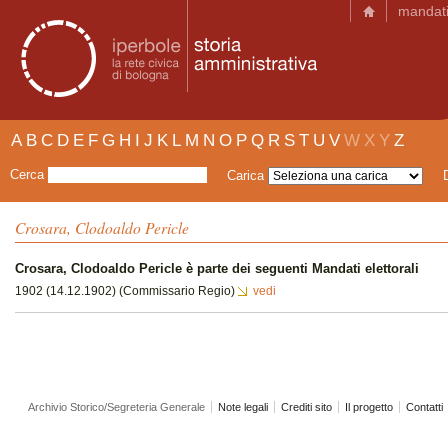
mandat
A
B
C
D
E
F
G
H
I
J
K
L
M
N
O
P
Q
R
S
T
U
V
W
X
Y
Z
Cerca
Carica
Crosara, Clodoaldo Pericle
Crosara, Clodoaldo Pericle è parte dei seguenti Mandati elettorali
1902 (14.12.1902) (Commissario Regio)
vedi
Archivio Storico/Segreteria Generale
Note legali
Crediti sito
Il progetto
Contatti