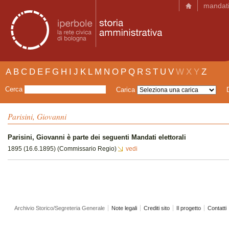
mandat
A
B
C
D
E
F
G
H
I
J
K
L
M
N
O
P
Q
R
S
T
U
V
W
X
Y
Z
Cerca
Carica
Parisini, Giovanni
Parisini, Giovanni è parte dei seguenti Mandati elettorali
1895 (16.6.1895) (Commissario Regio)
vedi
Archivio Storico/Segreteria Generale
Note legali
Crediti sito
Il progetto
Contatti