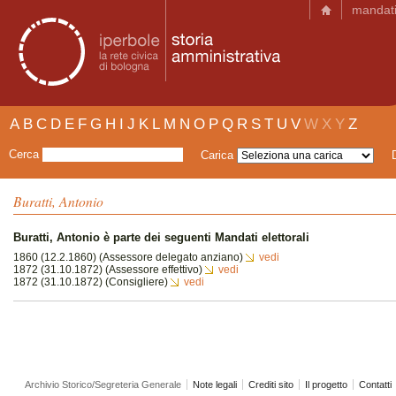
mandat
A
B
C
D
E
F
G
H
I
J
K
L
M
N
O
P
Q
R
S
T
U
V
W
X
Y
Z
Cerca
Carica
Buratti, Antonio
Buratti, Antonio è parte dei seguenti Mandati elettorali
1860 (12.2.1860) (Assessore delegato anziano)
vedi
1872 (31.10.1872) (Assessore effettivo)
vedi
1872 (31.10.1872) (Consigliere)
vedi
Archivio Storico/Segreteria Generale
Note legali
Crediti sito
Il progetto
Contatti