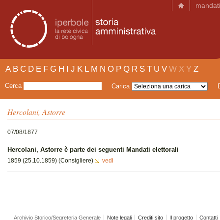
mandat
A
B
C
D
E
F
G
H
I
J
K
L
M
N
O
P
Q
R
S
T
U
V
W
X
Y
Z
Cerca
Carica
Hercolani, Astorre
07/08/1877
Hercolani, Astorre è parte dei seguenti Mandati elettorali
1859 (25.10.1859) (Consigliere)
vedi
Archivio Storico/Segreteria Generale
Note legali
Crediti sito
Il progetto
Contatti