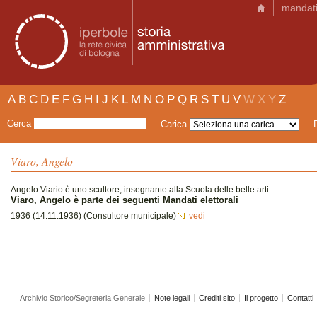
mandat
A
B
C
D
E
F
G
H
I
J
K
L
M
N
O
P
Q
R
S
T
U
V
W
X
Y
Z
Cerca
Carica
Viaro, Angelo
Angelo Viario è uno scultore, insegnante alla Scuola delle belle arti.
Viaro, Angelo è parte dei seguenti Mandati elettorali
1936 (14.11.1936) (Consultore municipale)
vedi
Archivio Storico/Segreteria Generale
Note legali
Crediti sito
Il progetto
Contatti