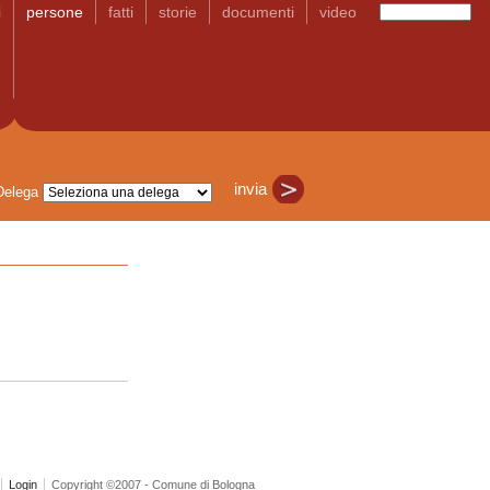
i
persone
fatti
storie
documenti
video
Delega
Login
Copyright ©2007 - Comune di Bologna