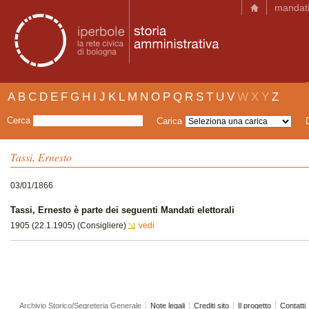
mandat
A
B
C
D
E
F
G
H
I
J
K
L
M
N
O
P
Q
R
S
T
U
V
W
X
Y
Z
Cerca
Carica
Tassi, Ernesto
03/01/1866
Tassi, Ernesto è parte dei seguenti Mandati elettorali
1905 (22.1.1905) (Consigliere)
vedi
Archivio Storico/Segreteria Generale
Note legali
Crediti sito
Il progetto
Contatti