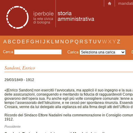
mandat
A
B
C
D
E
F
G
H
I
J
K
L
M
N
O
P
Q
R
S
T
U
V
W
X
Y
Z
Cerca
Carica
Sandoni, Enrico
29/03/1849 - 1912
«[Enrico Sandoni] non esercitò l’avvocatura, ma applicò il suo ingegno e la sua att
delle assicurazioni, conseguendo e meritando la fiducia di ragguardevoli Comp
giovarono dell’opera sua. Fu anche egli più volte consigliere comunale: tenne a
tempo l’assessorato dell’Istruzione, e ne cessò per spontanea rinunzia. Essend
Crosara, venne da lui delegato alla vigilanza ed alla firma degli atti dell’Ufficio 
Ricordo del Sindaco Ettore Nadalini nella commemorazione in Consiglio comun
1912.
Possidente