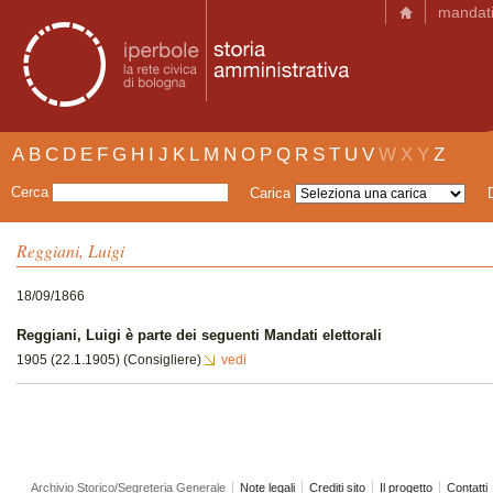
mandat
A
B
C
D
E
F
G
H
I
J
K
L
M
N
O
P
Q
R
S
T
U
V
W
X
Y
Z
Cerca
Carica
Reggiani, Luigi
18/09/1866
Reggiani, Luigi è parte dei seguenti Mandati elettorali
1905 (22.1.1905) (Consigliere)
vedi
Archivio Storico/Segreteria Generale
Note legali
Crediti sito
Il progetto
Contatti