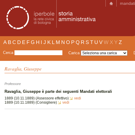
mandat
A
B
C
D
E
F
G
H
I
J
K
L
M
N
O
P
Q
R
S
T
U
V
W
X
Y
Z
Cerca
Carica
Ravaglia, Giuseppe
Professore
Ravaglia, Giuseppe è parte dei seguenti Mandati elettorali
1889 (10.11.1889) (Assessore effettivo)
vedi
1889 (10.11.1889) (Consigliere)
vedi