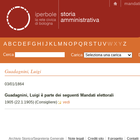
mandat
A
B
C
D
E
F
G
H
I
J
K
L
M
N
O
P
Q
R
S
T
U
V
W
X
Y
Z
Cerca
Carica
Guadagnini, Luigi
03/01/1864
Guadagnini, Luigi è parte dei seguenti Mandati elettorali
1905 (22.1.1905) (Consigliere)
vedi
Archivio Storico/Segreteria Generale
Note legali
Crediti sito
Il progetto
Contatti