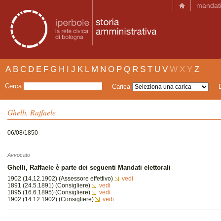
mandat
A
B
C
D
E
F
G
H
I
J
K
L
M
N
O
P
Q
R
S
T
U
V
W
X
Y
Z
Cerca
Carica
Ghelli, Raffaele
06/08/1850
Avvocato
Ghelli, Raffaele è parte dei seguenti Mandati elettorali
1902 (14.12.1902) (Assessore effettivo)
vedi
1891 (24.5.1891) (Consigliere)
vedi
1895 (16.6.1895) (Consigliere)
vedi
1902 (14.12.1902) (Consigliere)
vedi