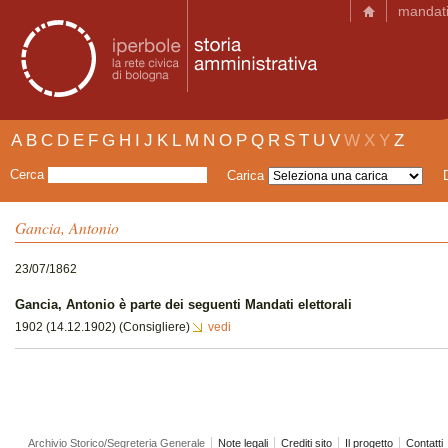
mandat
A
B
C
D
E
F
G
H
I
J
K
L
M
N
O
P
Q
R
S
T
U
V
W
X
Y
Z
Cerca
Carica
Gancia, Antonio
23/07/1862
Gancia, Antonio è parte dei seguenti Mandati elettorali
1902 (14.12.1902) (Consigliere)
vedi
Archivio Storico/Segreteria Generale
Note legali
Crediti sito
Il progetto
Contatti