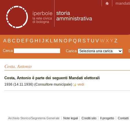
mandat
A
B
C
D
E
F
G
H
I
J
K
L
M
N
O
P
Q
R
S
T
U
V
W
X
Y
Z
Cerca
Carica
Costa, Antonio
Costa, Antonio è parte dei seguenti Mandati elettorali
1936 (14.11.1936) (Consultore municipale)
vedi
Archivio Storico/Segreteria Generale
Note legali
Crediti sito
Il progetto
Contatti