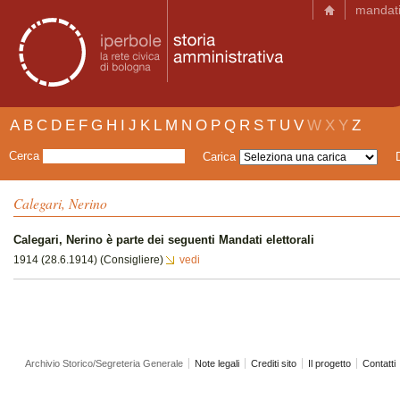
mandat
A
B
C
D
E
F
G
H
I
J
K
L
M
N
O
P
Q
R
S
T
U
V
W
X
Y
Z
Cerca
Carica
Calegari, Nerino
Calegari, Nerino è parte dei seguenti Mandati elettorali
1914 (28.6.1914) (Consigliere)
vedi
Archivio Storico/Segreteria Generale
Note legali
Crediti sito
Il progetto
Contatti