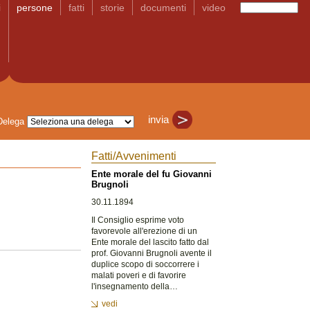
i
persone
fatti
storie
documenti
video
Delega
Fatti/Avvenimenti
Ente morale del fu Giovanni
Brugnoli
30.11.1894
Il Consiglio esprime voto
favorevole all'erezione di un
Ente morale del lascito fatto dal
prof. Giovanni Brugnoli avente il
duplice scopo di soccorrere i
malati poveri e di favorire
l'insegnamento della…
vedi