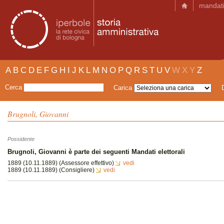
mandat
A
B
C
D
E
F
G
H
I
J
K
L
M
N
O
P
Q
R
S
T
U
V
W
X
Y
Z
Cerca
Carica
Brugnoli, Giovanni
Possidente
Brugnoli, Giovanni è parte dei seguenti Mandati elettorali
1889 (10.11.1889) (Assessore effettivo)
vedi
1889 (10.11.1889) (Consigliere)
vedi