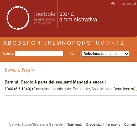
mandat
A
B
C
D
E
F
G
H
I
J
K
L
M
N
O
P
Q
R
S
T
U
V
W
X
Y
Z
Cerca
Carica
Bernini, Sergio
Bernini, Sergio è parte dei seguenti Mandati elettorali
1940 (6.5.1940) (Consultore municipale: Personale, Assistenza e Beneficenza)
Archivio Storico/Segreteria Generale
Note legali
Crediti sito
Il progetto
Contatti