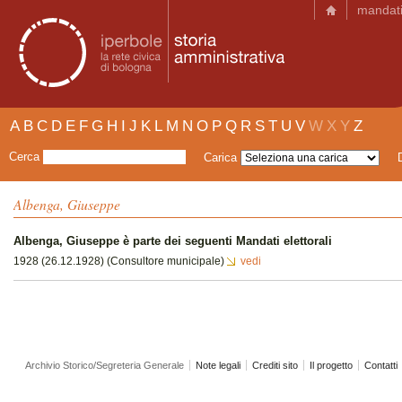
mandat
A
B
C
D
E
F
G
H
I
J
K
L
M
N
O
P
Q
R
S
T
U
V
W
X
Y
Z
Cerca
Carica
Albenga, Giuseppe
Albenga, Giuseppe è parte dei seguenti Mandati elettorali
1928 (26.12.1928) (Consultore municipale)
vedi
Archivio Storico/Segreteria Generale
Note legali
Crediti sito
Il progetto
Contatti