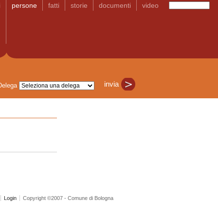
i
persone
fatti
storie
documenti
video
Delega
Login
Copyright ©2007 - Comune di Bologna