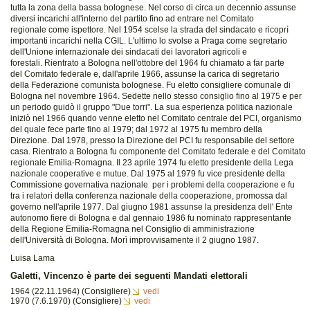
tutta la zona della bassa bolognese. Nel corso di circa un decennio assunse
diversi incarichi all'interno del partito fino ad entrare nel Comitato
regionale come ispettore. Nel 1954 scelse la strada del sindacato e ricoprì
importanti incarichi nella CGIL. L'ultimo lo svolse a Praga come segretario
dell'Unione internazionale dei sindacati dei lavoratori agricoli e
forestali. Rientrato a Bologna nell'ottobre del 1964 fu chiamato a far parte
del Comitato federale e, dall'aprile 1966, assunse la carica di segretario
della Federazione comunista bolognese. Fu eletto consigliere comunale di
Bologna nel novembre 1964. Sedette nello stesso consiglio fino al 1975 e per
un periodo guidò il gruppo "Due torri". La sua esperienza politica nazionale
iniziò nel 1966 quando venne eletto nel Comitato centrale del PCI, organismo
del quale fece parte fino al 1979; dal 1972 al 1975 fu membro della
Direzione. Dal 1978, presso la Direzione del PCI fu responsabile del settore
casa. Rientrato a Bologna fu componente del Comitato federale e del Comitato
regionale Emilia-Romagna. Il 23 aprile 1974 fu eletto presidente della Lega
nazionale cooperative e mutue. Dal 1975 al 1979 fu vice presidente della
Commissione governativa nazionale per i problemi della cooperazione e fu
tra i relatori della conferenza nazionale della cooperazione, promossa dal
governo nell'aprile 1977. Dal giugno 1981 assunse la presidenza dell' Ente
autonomo fiere di Bologna e dal gennaio 1986 fu nominato rappresentante
della Regione Emilia-Romagna nel Consiglio di amministrazione
dell'Università di Bologna. Morì improvvisamente il 2 giugno 1987.
Luisa Lama
Galetti, Vincenzo è parte dei seguenti Mandati elettorali
1964 (22.11.1964) (Consigliere)
vedi
1970 (7.6.1970) (Consigliere)
vedi