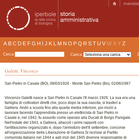
mandat
A
B
C
D
E
F
G
H
I
J
K
L
M
N
O
P
Q
R
S
T
U
V
W
X
Y
Z
Cerca
Carica
Galetti, Vincenzo
San Pietro in Casale (BO), 08/03/1926 - Monte San Pietro (Bo), 02/06/1987
Vincenzo Galetti nasce a San Pietro in Casale l'8 marzo 1926. La sua era una
famiglia di coltivatori diretti che, poco dopo la sua nascita, si trasferì a
Galliera. Andò a scuola fino alla quarta media inferiore, poi iniziò a
lavorare facendo l'apprendista presso un elettricista di San Pietro in
Casale e, nel 1942, fu assunto come operaio alla Ducati di Borgo Panigale.
Nell'estate del 1943, a Galliera, allacciò i primi rapporti con
l'antifascismo organizzato e, dopo l'armistizio dell'8 settembre, concorse
all'organizzazione della Liberazione di Galliera.Si iscrisse al Partito
comunista italiano nel 1944 e agli inizi del 1945 divenne responsabile di