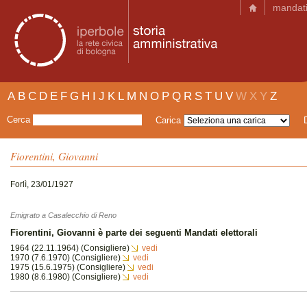
mandat
A
B
C
D
E
F
G
H
I
J
K
L
M
N
O
P
Q
R
S
T
U
V
W
X
Y
Z
Cerca
Carica
Fiorentini, Giovanni
Forlì, 23/01/1927
Emigrato a Casalecchio di Reno
Fiorentini, Giovanni è parte dei seguenti Mandati elettorali
1964 (22.11.1964) (Consigliere)
vedi
1970 (7.6.1970) (Consigliere)
vedi
1975 (15.6.1975) (Consigliere)
vedi
1980 (8.6.1980) (Consigliere)
vedi