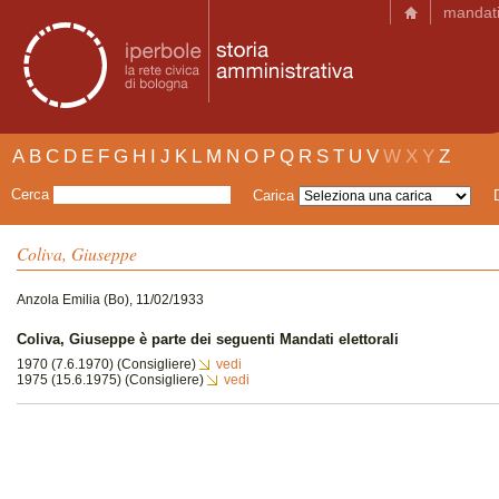
mandat
A
B
C
D
E
F
G
H
I
J
K
L
M
N
O
P
Q
R
S
T
U
V
W
X
Y
Z
Cerca
Carica
Coliva, Giuseppe
Anzola Emilia (Bo), 11/02/1933
Coliva, Giuseppe è parte dei seguenti Mandati elettorali
1970 (7.6.1970) (Consigliere)
vedi
1975 (15.6.1975) (Consigliere)
vedi