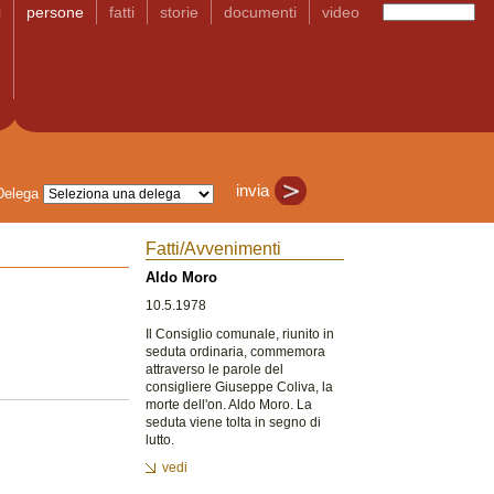
i
persone
fatti
storie
documenti
video
Delega
Fatti/Avvenimenti
Aldo Moro
10.5.1978
Il Consiglio comunale, riunito in
seduta ordinaria, commemora
attraverso le parole del
consigliere Giuseppe Coliva, la
morte dell'on. Aldo Moro. La
seduta viene tolta in segno di
lutto.
vedi