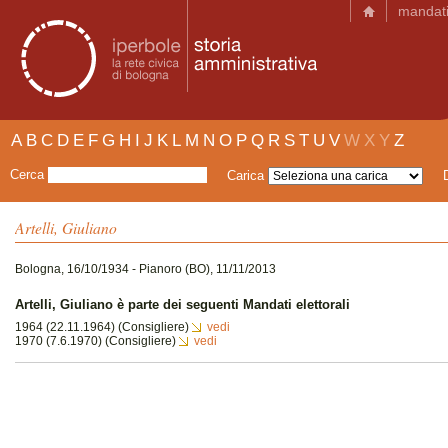
mandat
A
B
C
D
E
F
G
H
I
J
K
L
M
N
O
P
Q
R
S
T
U
V
W
X
Y
Z
Cerca
Carica
Artelli, Giuliano
Bologna, 16/10/1934 - Pianoro (BO), 11/11/2013
Artelli, Giuliano è parte dei seguenti Mandati elettorali
1964 (22.11.1964) (Consigliere)
vedi
1970 (7.6.1970) (Consigliere)
vedi