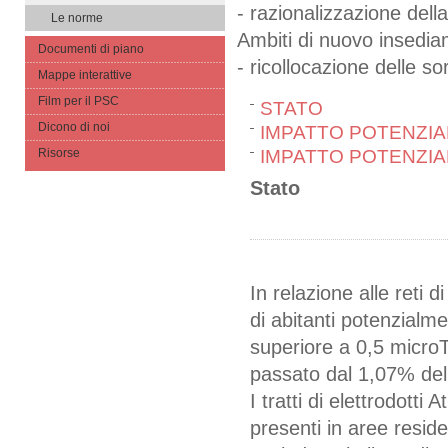
- razionalizzazione della
Le norme
Ambiti di nuovo insediam
Documenti di piano
- ricollocazione delle so
Mappe interattive
Film per il PSC
STATO
Dicono di noi
IMPATTO POTENZIA
Risorse
IMPATTO POTENZIA
Stato
In relazione alle reti d
di abitanti potenzialm
superiore a 0,5 microT
passato dal 1,07% del
I tratti di elettrodotti A
presenti in aree resid