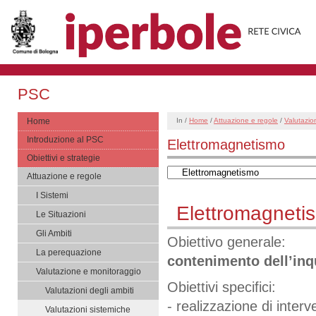
PSC
Home
In /
Home
/
Attuazione e regole
/
Valutazio
Introduzione al PSC
Elettromagnetismo
Obiettivi e strategie
Attuazione e regole
I Sistemi
Elettromagneti
Le Situazioni
Gli Ambiti
Obiettivo generale:
La perequazione
contenimento dell’in
Valutazione e monitoraggio
Obiettivi specifici:
Valutazioni degli ambiti
- realizzazione di interv
Valutazioni sistemiche