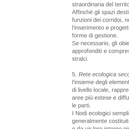
straordinaria del territo
Affinché gli spazi dest
funzioni dei corridoi,
l’inserimento e proge
forme di gestione.
Se necessario, gli obie
approfonditi e compresi 
stralci.
5.
Rete ecologica sec
l’insieme degli elemen
di livello locale, rappr
aree più estese e diff
le parti.
I Nodi ecologici sempli
generalmente costituite
e da un loro intorno 