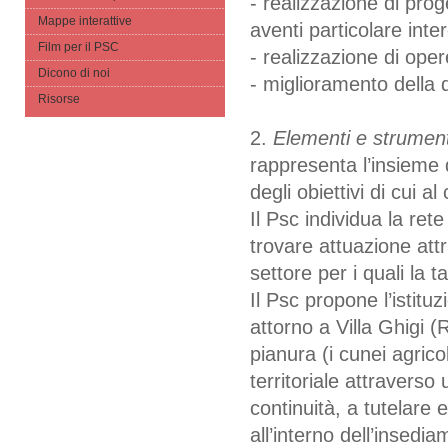
- realizzazione di prog
Mappe interattive
aventi particolare inte
Film per il PSC
- realizzazione di op
Dicono di noi
- miglioramento della 
Risorse
2.
Elementi e strument
rappresenta l’insieme 
degli obiettivi di cui 
Il Psc individua la re
trovare attuazione attr
settore per i quali la t
Il Psc propone l’istitu
attorno a Villa Ghigi (
pianura (i cunei agrico
territoriale attraverso 
continuità, a tutelare
all’interno dell’insedi