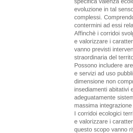
specifica valenza ecol
evoluzione in tal sens
complessi. Comprendon
contermini ad essi rel
Affinchè i corridoi sv
e valorizzare i caratter
vanno previsti interven
straordinaria del territo
Possono includere aree
e servizi ad uso pubbli
dimensione non compro
insediamenti abitativ
adeguatamente sistemat
massima integrazione t
I corridoi ecologici ter
e valorizzare i caratter
questo scopo vanno rivo