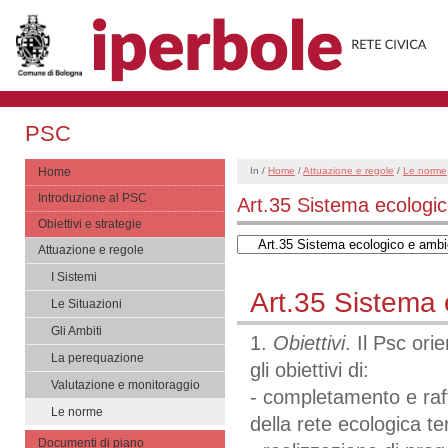
PSC
Home
In /
Home
/
Attuazione e regole
/
Le norme
Introduzione al PSC
Art.35 Sistema ecologi
Obiettivi e strategie
Attuazione e regole
I Sistemi
Art.35 Sistema 
Le Situazioni
Gli Ambiti
1.
Obiettivi
. Il Psc ori
La perequazione
gli obiettivi di:
Valutazione e monitoraggio
- completamento e raff
Le norme
della rete ecologica ter
Documenti di piano