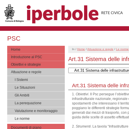
PSC
Home
In /
Home
/
Attuazione e regole
/
Le norme
Introduzione al PSC
Art.31 Sistema delle infr
Obiettivi e strategie
Attuazione e regole
I Sistemi
Art.31 Sistema delle infra
Le Situazioni
1.
Obiettivi
. Il Psc persegue l’obietti
Gli Ambiti
infrastrutturale nazionale, regionale 
La perequazione
spostamenti che interessano il territo
poggiano le differenti strategie form
Valutazione e monitoraggio
generati dai mezzi di trasporto, con 
guida delle scelte di assetto effettuat
Le norme
2.
Strumenti
. La tavola “Infrastruttur
Documenti di piano