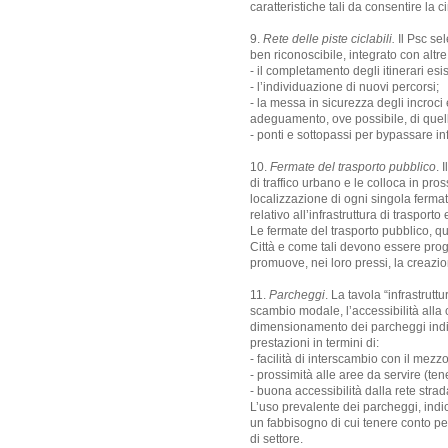
caratteristiche tali da consentire la 
9.
Rete delle piste ciclabili.
Il Psc sel
ben riconoscibile, integrato con altre 
- il completamento degli itinerari esi
- l’individuazione di nuovi percorsi;
- la messa in sicurezza degli incroci
adeguamento, ove possibile, di quelle
- ponti e sottopassi per bypassare inf
10.
Fermate del trasporto pubblico
. 
di traffico urbano e le colloca in pr
localizzazione di ogni singola fermata
relativo all’infrastruttura di trasport
Le fermate del trasporto pubblico, qua
Città e come tali devono essere proge
promuove, nei loro pressi, la creazion
11.
Parcheggi
. La tavola “infrastrutt
scambio modale, l’accessibilità alla c
dimensionamento dei parcheggi indic
prestazioni in termini di:
- facilità di interscambio con il mezz
- prossimità alle aree da servire (te
- buona accessibilità dalla rete strad
L’uso prevalente dei parcheggi, indica
un fabbisogno di cui tenere conto per
di settore.