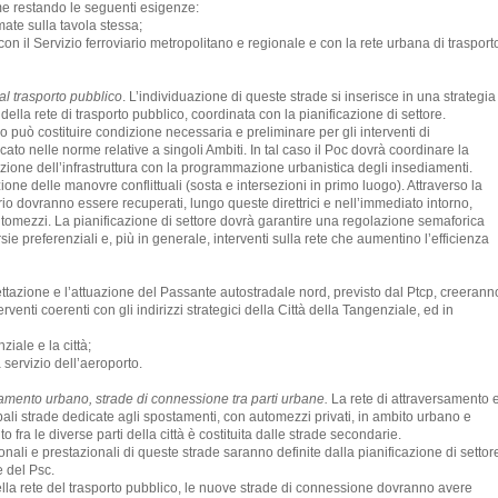
rme restando le seguenti esigenze:
mate sulla tavola stessa;
con il Servizio ferroviario metropolitano e regionale e con la rete urbana di trasport
l trasporto pubblico
. L’individuazione di queste strade si inserisce in una strategia
ella rete di trasporto pubblico, coordinata con la pianificazione di settore.
co può costituire condizione necessaria e preliminare per gli interventi di
to nelle norme relative a singoli Ambiti. In tal caso il Poc dovrà coordinare la
zazione dell’infrastruttura con la programmazione urbanistica degli insediamenti.
ione delle manovre conflittuali (sosta e intersezioni in primo luogo). Attraverso la
io dovranno essere recuperati, lungo queste direttrici e nell’immediato intorno,
automezzi. La pianificazione di settore dovrà garantire una regolazione semaforica
sie preferenziali e, più in generale, interventi sulla rete che aumentino l’efficienza
tazione e l’attuazione del Passante autostradale nord, previsto dal Ptcp, creerann
erventi coerenti con gli indirizzi strategici della Città della Tangenziale, ed in
ziale e la città;
 servizio dell’aeroporto.
tamento urbano, strade di connessione tra parti urbane.
La rete di attraversamento 
ipali strade dedicate agli spostamenti, con automezzi privati, in ambito urbano e
 fra le diverse parti della città è costituita dalle strade secondarie.
onali e prestazionali di queste strade saranno definite dalla pianificazione di settor
 del Psc.
della rete del trasporto pubblico, le nuove strade di connessione dovranno avere