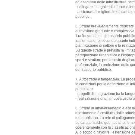
ed esecutiva delle infrastrutture, fe
- collegare i luoghi indicati come fer
- assicurare il migliore interscambio 
pubblico.
6.
Strade prevalentemente dedicate a
di revisione graduale e complessiva d
Il rafforzamento del trasporto pubbli
trasformazione, secondo quanto indica
pianificazione di settore e la realiz
Su queste strade è prevista la limitaz
perequazione urbanistica o l’espropr
spazi e strutture per la sosta degli 
preferenziale, la protezione delle cor
del trasporto pubblico.
7.
Autostrade e tangenziali.
La proget
le condizioni per la definizione di int
particolare:
- progetti di integrazione fra la tangen
- realizzazione di una nuova uscita a
8.
Strade di attraversamento e attes
attestamento è costituita dalle princ
metropolitano. La rete di collegamento
Le caratteristiche geometriche, funzi
coerentemente con la classificazione
Allo scopo di favorire l’estensione 