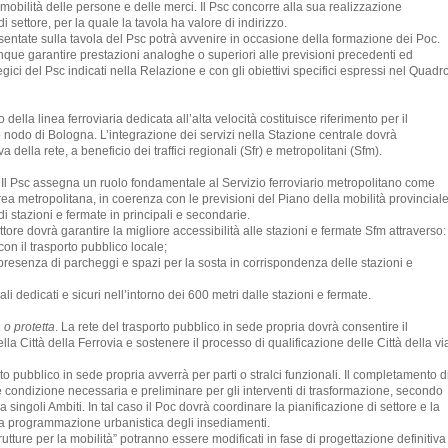
 mobilità delle persone e delle merci. Il Psc concorre alla sua realizzazione
 settore, per la quale la tavola ha valore di indirizzo.
entate sulla tavola del Psc potrà avvenire in occasione della formazione dei Poc.
ue garantire prestazioni analoghe o superiori alle previsioni precedenti ed
tegici del Psc indicati nella Relazione e con gli obiettivi specifici espressi nel Quadr
 della linea ferroviaria dedicata all’alta velocità costituisce riferimento per il
ero nodo di Bologna. L’integrazione dei servizi nella Stazione centrale dovrà
della rete, a beneficio dei traffici regionali (Sfr) e metropolitani (Sfm).
. Il Psc assegna un ruolo fondamentale al Servizio ferroviario metropolitano come
rea metropolitana, in coerenza con le previsioni del Piano della mobilità provinciale
i stazioni e fermate in principali e secondarie.
ttore dovrà garantire la migliore accessibilità alle stazioni e fermate Sfm attraverso:
con il trasporto pubblico locale;
la presenza di parcheggi e spazi per la sosta in corrispondenza delle stazioni e
i dedicati e sicuri nell’intorno dei 600 metri dalle stazioni e fermate.
 o protetta
. La rete del trasporto pubblico in sede propria dovrà consentire il
lla Città della Ferrovia e sostenere il processo di qualificazione delle Città della vi
to pubblico in sede propria avverrà per parti o stralci funzionali. Il completamento d
ire condizione necessaria e preliminare per gli interventi di trasformazione, secondo
 singoli Ambiti. In tal caso il Poc dovrà coordinare la pianificazione di settore e la
n la programmazione urbanistica degli insediamenti.
astrutture per la mobilità” potranno essere modificati in fase di progettazione definitiva