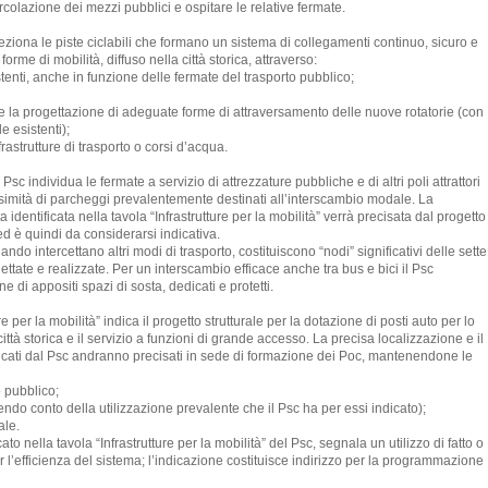
circolazione dei mezzi pubblici e ospitare le relative fermate.
eziona le piste ciclabili che formano un sistema di collegamenti continuo, sicuro e
forme di mobilità, diffuso nella città storica, attraverso:
stenti, anche in funzione delle fermate del trasporto pubblico;
 e la progettazione di adeguate forme di attraversamento delle nuove rotatorie (con
 esistenti);
rastrutture di trasporto o corsi d’acqua.
Il Psc individua le fermate a servizio di attrezzature pubbliche e di altri poli attrattori
ossimità di parcheggi prevalentemente destinati all’interscambio modale. La
 identificata nella tavola “Infrastrutture per la mobilità” verrà precisata dal progetto
o ed è quindi da considerarsi indicativa.
ndo intercettano altri modi di trasporto, costituiscono “nodi” significativi delle sette
ttate e realizzate. Per un interscambio efficace anche tra bus e bici il Psc
e di appositi spazi di sosta, dedicati e protetti.
ure per la mobilità” indica il progetto strutturale per la dotazione di posti auto per lo
ittà storica e il servizio a funzioni di grande accesso. La precisa localizzazione e il
ati dal Psc andranno precisati in sede di formazione dei Poc, mantenendone le
o pubblico;
nendo conto della utilizzazione prevalente che il Psc ha per essi indicato);
ale.
to nella tavola “Infrastrutture per la mobilità” del Psc, segnala un utilizzo di fatto o
 l’efficienza del sistema; l’indicazione costituisce indirizzo per la programmazione