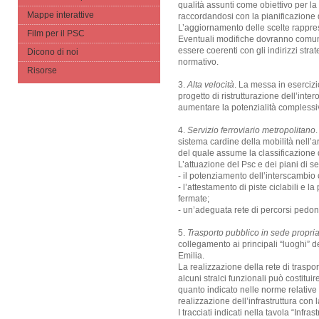
qualità assunti come obiettivo per la
Mappe interattive
raccordandosi con la pianificazione di
L’aggiornamento delle scelte rappres
Film per il PSC
Eventuali modifiche dovranno comunq
essere coerenti con gli indirizzi stra
Dicono di noi
normativo.
Risorse
3.
Alta velocità
. La messa in esercizio
progetto di ristrutturazione dell’int
aumentare la potenzialità complessiva 
4.
Servizio ferroviario metropolitano
sistema cardine della mobilità nell’a
del quale assume la classificazione d
L’attuazione del Psc e dei piani di se
- il potenziamento dell’interscambio 
- l’attestamento di piste ciclabili e 
fermate;
- un’adeguata rete di percorsi pedonal
5.
Trasporto pubblico in sede propria
collegamento ai principali “luoghi” de
Emilia.
La realizzazione della rete di traspor
alcuni stralci funzionali può costitu
quanto indicato nelle norme relative a
realizzazione dell’infrastruttura co
I tracciati indicati nella tavola “Infr