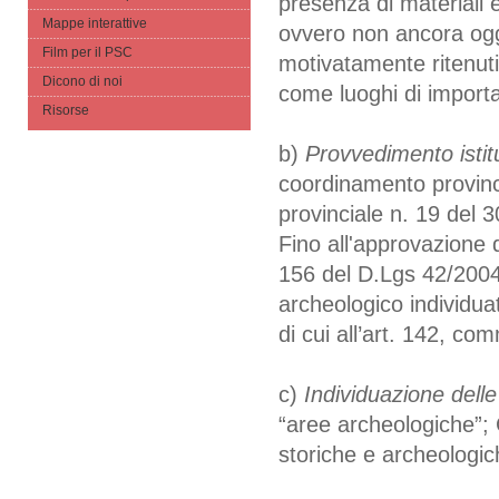
presenza di materiali e
Mappe interattive
ovvero non ancora ogg
Film per il PSC
motivatamente ritenuti
Dicono di noi
come luoghi di import
Risorse
b)
Provvedimento istitu
coordinamento provinc
provinciale n. 19 del 
Fino all'approvazione 
156 del D.Lgs 42/2004,
archeologico individuat
di cui all’art. 142, c
c)
Individuazione delle
“aree archeologiche”; 
storiche e archeologic