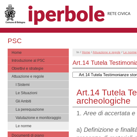
PSC
Home
In /
Home
/
Attuazione e regole
/
Le norme
Introduzione al PSC
Art.14 Tutela Testimoni
Obiettivi e strategie
Attuazione e regole
I Sistemi
Art.14 Tutela T
Le Situazioni
archeologiche
Gli Ambiti
La perequazione
1.
Aree di accertata e
Valutazione e monitoraggio
Le norme
a)
Definizione e finalità
Documenti di piano