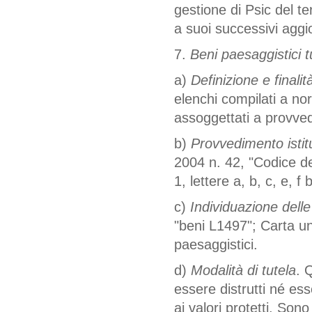
gestione di Psic del ter
a suoi successivi aggi
7.
Beni paesaggistici t
a)
Definizione e finalità
elenchi compilati a n
assoggettati a provved
b)
Provvedimento istitu
2004 n. 42, "Codice de
1, lettere a, b, c, e, f b
c)
Individuazione delle
"beni L1497"; Carta uni
paesaggistici.
d)
Modalità di tutela
. 
essere distrutti né es
ai valori protetti. Son