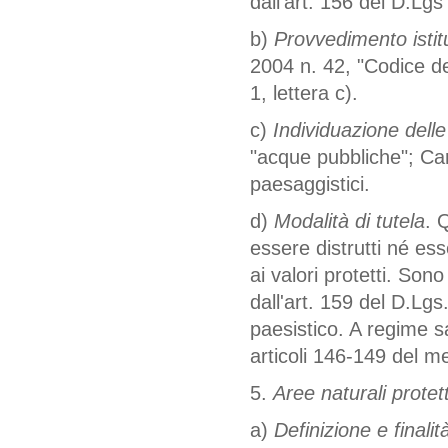
dall'art. 156 del D.Lg
b)
Provvedimento istitu
2004 n. 42, "Codice de
1, lettera c).
c)
Individuazione delle
"acque pubbliche"; Cart
paesaggistici.
d)
Modalità di tutela
. 
essere distrutti né es
ai valori protetti. Son
dall'art. 159 del D.Lg
paesistico. A regime sa
articoli 146-149 del 
5.
Aree naturali protet
a)
Definizione e finalità