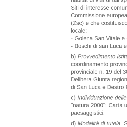
habitat di vita di tali 
Siti di interesse comun
Commissione europea, 
(Zsc) e che costituiscon
locale:
- Golena San Vitale e 
- Boschi di san Luca 
b)
Provvedimento istitu
coordinamento provinc
provinciale n. 19 del 
Delibera Giunta regio
di San Luca e Destro
c)
Individuazione delle
"natura 2000"; Carta un
paesaggistici.
d)
Modalità di tutela
. 