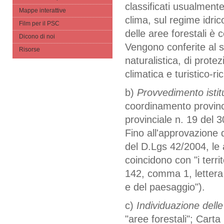
classificati usualmente
Mappe interattive
clima, sul regime idric
Film per il PSC
delle aree forestali è 
Dicono di noi
Vengono conferite al si
Risorse
naturalistica, di prote
climatica e turistico-ri
b)
Provvedimento istitu
coordinamento provinc
provinciale n. 19 del 
Fino all'approvazione 
del D.Lgs 42/2004, le 
coincidono con "i territ
142, comma 1, lettera 
e del paesaggio").
c)
Individuazione delle
"aree forestali"; Carta 