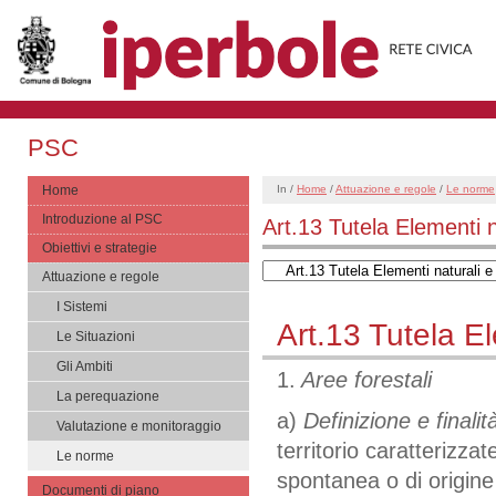
PSC
Home
In /
Home
/
Attuazione e regole
/
Le norme
Introduzione al PSC
Art.13 Tutela Elementi n
Obiettivi e strategie
Attuazione e regole
I Sistemi
Art.13 Tutela El
Le Situazioni
Gli Ambiti
1.
Aree forestali
La perequazione
a)
Definizione e finalità
Valutazione e monitoraggio
territorio caratterizz
Le norme
spontanea o di origine a
Documenti di piano