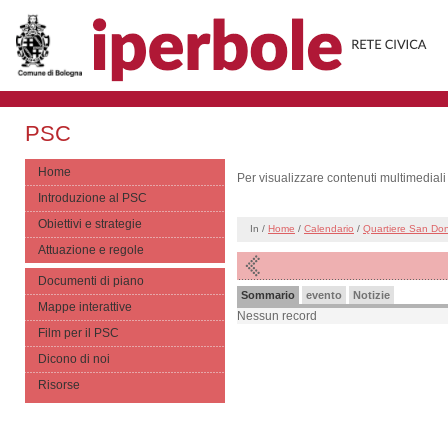
PSC
Home
Per visualizzare contenuti multimediali
Introduzione al PSC
Obiettivi e strategie
In /
Home
/
Calendario
/
Quartiere San Do
Attuazione e regole
Documenti di piano
Sommario
evento
Notizie
Mappe interattive
Nessun record
Film per il PSC
Dicono di noi
Risorse