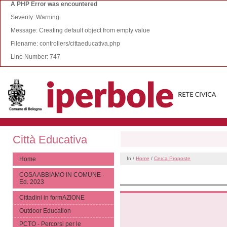
A PHP Error was encountered
Severity: Warning
Message: Creating default object from empty value
Filename: controllers/cittaeducativa.php
Line Number: 747
Città Educativa
Home
In /
Home
/
Cerca Proposte
COSA ABBIAMO IN COMUNE -
Ed. 2023
Cittadini in formAZIONE
Outdoor Education
PCTO - Percorsi per le