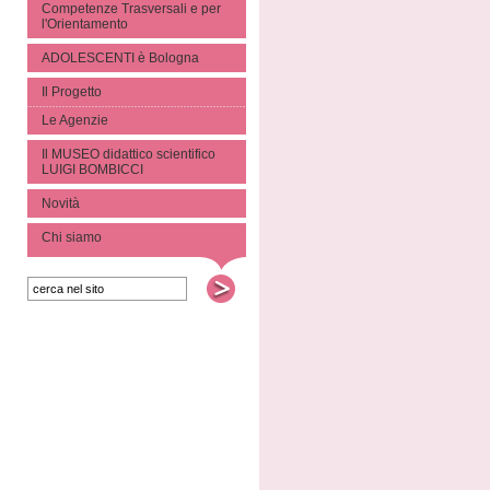
Competenze Trasversali e per
l'Orientamento
ADOLESCENTI è Bologna
Il Progetto
Le Agenzie
Il MUSEO didattico scientifico
LUIGI BOMBICCI
Novità
Chi siamo