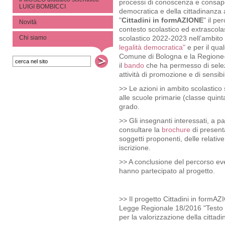
processi di conoscenza e consapev
LUIGI BOMBICCI
democratica e della cittadinanza a
"
Cittadini in formAZIONE
" il pe
Novità
contesto scolastico ed extrascola
scolastico 2022-2023 nell’ambito
Chi siamo
legalità democratica"
e per il qual
Comune di Bologna e la Regione-
il
bando
che ha permesso di selezi
attività di promozione e di sensibi
>> Le azioni in ambito scolastico 
alle scuole primarie (classe quin
grado.
>> Gli insegnanti interessati, a 
consultare la
brochure
di present
soggetti proponenti, delle relativ
iscrizione.
>> A conclusione del percorso even
hanno partecipato al progetto.
>> Il progetto Cittadini in formAZ
Legge Regionale 18/2016 "Testo u
per la valorizzazione della cittad