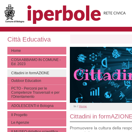
Città Educativa
Home
COSA ABBIAMO IN COMUNE -
Ed. 2023
Cittadini in formAZIONE
Outdoor Education
PCTO - Percorsi per le
Competenze Trasversali e per
l'Orientamento
ADOLESCENTI è Bologna
In /
Home
Il Progetto
Cittadini in formAZION
Le Agenzie
Promuovere la cultura della respon
Il MUSEO didattico scientifico