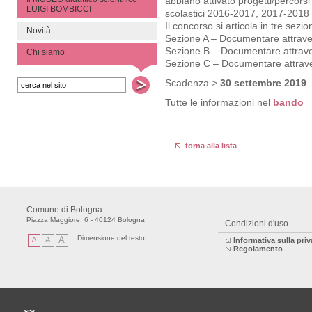
abbiano attivato progetti/percorsi
LUIGI BOMBICCI
scolastici 2016-2017, 2017-2018
Il concorso si articola in tre sezion
Novità
Sezione A – Documentare attraver
Sezione B – Documentare attraver
Chi siamo
Sezione C – Documentare attraver
Scadenza >
30 settembre 2019
.
Tutte le informazioni nel
bando
torna alla lista
Comune di Bologna
Piazza Maggiore, 6 - 40124 Bologna
Condizioni d'uso
Dimensione del testo
A
A
A
Informativa sulla pri
Regolamento