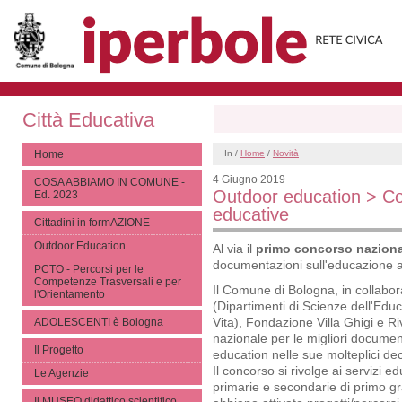
Città Educativa
Home
In /
Home
/
Novità
4 Giugno 2019
COSA ABBIAMO IN COMUNE -
Outdoor education > Co
Ed. 2023
educative
Cittadini in formAZIONE
Outdoor Education
Al via il
primo concorso nazion
documentazioni sull'educazione al
PCTO - Percorsi per le
Competenze Trasversali e per
Il Comune di Bologna, in collabor
l'Orientamento
(Dipartimenti di Scienze dell'Edu
Vita), Fondazione Villa Ghigi e Ri
ADOLESCENTI è Bologna
nazionale per le migliori docume
Il Progetto
education nelle sue molteplici dec
Il concorso si rivolge ai servizi ed
Le Agenzie
primarie e secondarie di primo gr
Il MUSEO didattico scientifico