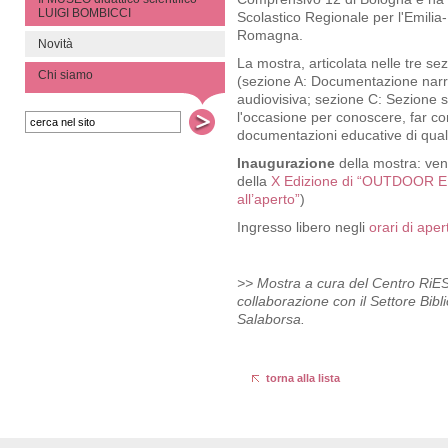
LUIGI BOMBICCI
Scolastico Regionale per l'Emili
Romagna.
Novità
La mostra, articolata nelle tre se
Chi siamo
(sezione A: Documentazione narr
audiovisiva; sezione C: Sezione s
l'occasione per conoscere, far c
documentazioni educative di quali
Inaugurazione
della mostra: ven
della
X Edizione di “OUTDOOR E
all’aperto”
)
Ingresso libero negli
orari di aper
>> Mostra a cura del Centro RiE
collaborazione con il Settore Bib
Salaborsa.
torna alla lista