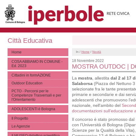
Città Educativa
Home
In /
Home
/
Novità
18 Novembre 2022
COSA ABBIAMO IN COMUNE -
MOSTRA OUTDOC | D
Ed. 2023
Cittadini in formAZIONE
La
mostra
, allestita
dal 2 al 17 
Outdoor Education
Salaborsa
(Piazza del Nettuno 3 
selezionate fra le tante presentate
PCTO - Percorsi per le
primarie e secondarie e dai servizi
Competenze Trasversali e per
l'Orientamento
adolescenti che promuovono l’educa
nazionale, nell'ambito del
Secondo
ADOLESCENTI è Bologna
documentazioni sull’educazione a
Il Progetto
Il concorso è stato promosso dal
con l'Università di Bologna (Dipa
Le Agenzie
Scienze per la Qualità della Vita),
Comprensivo 12 di Bologna e ha ric
Il MUSEO didattico scientifico