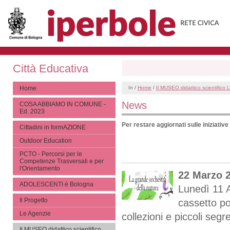
Città Educativa
Home
In /
Home
/
Il MUSEO didattico scientific
News
COSA ABBIAMO IN COMUNE -
Ed. 2023
Per restare aggiornati sulle iniziativ
Cittadini in formAZIONE
Outdoor Education
PCTO - Percorsi per le
Competenze Trasversali e per
l'Orientamento
22 Marzo 
ADOLESCENTI è Bologna
Lunedì 11 A
Il Progetto
cassetto po
Le Agenzie
collezioni e piccoli segr
Il MUSEO didattico scientifico