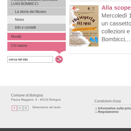
LUIGI BOMBICCI
Alla scope
La storia del Museo
Mercoledì 1
News
un cassetto
Info e contatti
collezioni e
Novità
Bombicci,
Chi siamo
Comune di Bologna
Piazza Maggiore, 6 - 40124 Bologna
Condizioni d'uso
Dimensione del testo
A
A
A
Informativa sulla pri
Regolamento