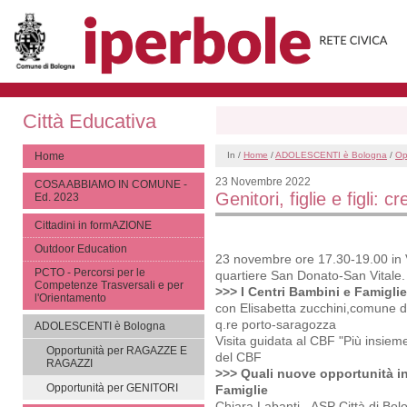
Città Educativa
Home
In /
Home
/
ADOLESCENTI è Bologna
/
Op
23 Novembre 2022
COSA ABBIAMO IN COMUNE -
Genitori, figlie e figli: 
Ed. 2023
Cittadini in formAZIONE
Outdoor Education
23 novembre ore 17.30-19.00 in 
PCTO - Percorsi per le
quartiere San Donato-San Vitale.
Competenze Trasversali e per
>>> I Centri Bambini e Famigli
l'Orientamento
con Elisabetta zucchini,comune d
q.re porto-saragozza
ADOLESCENTI è Bologna
Visita guidata al CBF "Più insiem
Opportunità per RAGAZZE E
del CBF
RAGAZZI
>>> Quali nuove opportunità in
Opportunità per GENITORI
Famiglie
Chiara Labanti - ASP Città di Bol