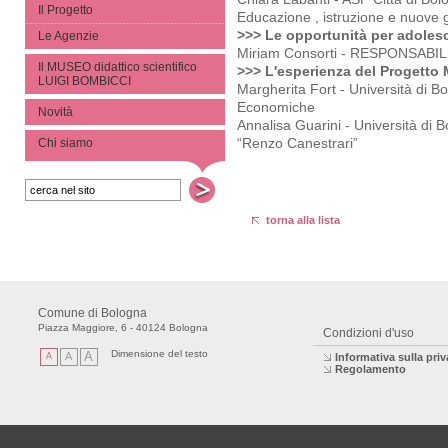
Il Progetto
Educazione , istruzione e nuove
>>> Le opportunità per adolesce
Le Agenzie
Miriam Consorti - RESPONSABILE
Il MUSEO didattico scientifico
>>> L'esperienza del Progetto
LUIGI BOMBICCI
Margherita Fort - Università di B
Economiche
Novità
Annalisa Guarini - Università di 
“Renzo Canestrari”
Chi siamo
torna alla lista
Comune di Bologna
Piazza Maggiore, 6 - 40124 Bologna
Condizioni d'uso
Dimensione del testo
A
A
A
Informativa sulla pri
Regolamento