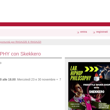
entra
registrati
portunità per RAGAZZE E RAGAZZI
PHY con Skekkero
ro
0 alle 18.00
: Mercoledì 23 e 30 novembre + 7