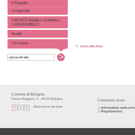
Il Progetto
Le Agenzie
Il MUSEO didattico scientifico
LUIGI BOMBICCI
Novità
Chi siamo
torna alla lista
Comune di Bologna
Piazza Maggiore, 6 - 40124 Bologna
Condizioni d'uso
Dimensione del testo
A
A
A
Informativa sulla pri
Regolamento