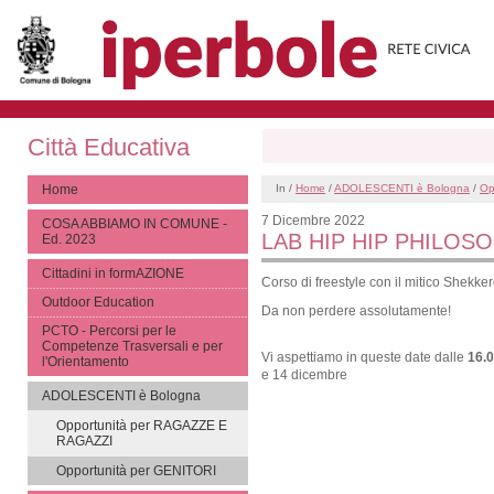
Città Educativa
Home
In /
Home
/
ADOLESCENTI è Bologna
/
Op
7 Dicembre 2022
COSA ABBIAMO IN COMUNE -
LAB HIP HIP PHILOSO
Ed. 2023
Cittadini in formAZIONE
Corso di freestyle con il mitico Shekke
Outdoor Education
Da non perdere assolutamente!
PCTO - Percorsi per le
Competenze Trasversali e per
Vi aspettiamo in queste date dalle
16.0
l'Orientamento
e 14 dicembre
ADOLESCENTI è Bologna
Opportunità per RAGAZZE E
RAGAZZI
Opportunità per GENITORI