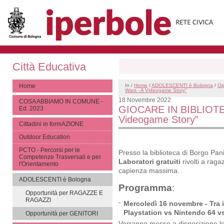
Città Educativa
Home
In /
Home
/
ADOLESCENTI è Bologna
/
Op
Wars - A Videogame Story”
18 Novembre 2022
COSA ABBIAMO IN COMUNE -
GIOCARE IN BIBLIOTECA
Ed. 2023
Videogame Story”
Cittadini in formAZIONE
Outdoor Education
PCTO - Percorsi per le
Presso la biblioteca di Borgo Pan
Competenze Trasversali e per
Laboratori gratuiti
rivolti a raga
l'Orientamento
capienza massima.
ADOLESCENTI è Bologna
Programma
:
Opportunità per RAGAZZE E
RAGAZZI
Mercoledì 16 novembre - Tra i 
Playstation vs Nintendo 64 v
Opportunità per GENITORI
Verranno messe a disposizione le t