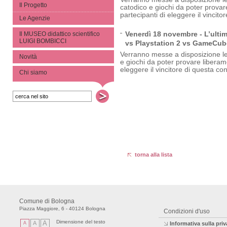
Il Progetto
catodico e giochi da poter provar
partecipanti di eleggere il vincito
Le Agenzie
Venerdì 18 novembre - L’ultim
Il MUSEO didattico scientifico
LUIGI BOMBICCI
vs Playstation 2 vs GameCub
Verranno messe a disposizione le 
Novità
e giochi da poter provare liberam
eleggere il vincitore di questa co
Chi siamo
torna alla lista
Comune di Bologna
Piazza Maggiore, 6 - 40124 Bologna
Condizioni d'uso
Dimensione del testo
A
A
A
Informativa sulla pri