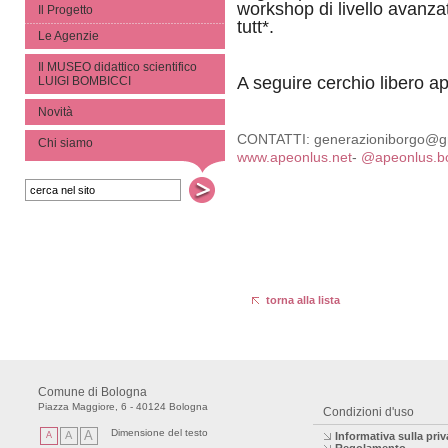
workshop di livello avanza
Il Progetto
tutt*.
Le Agenzie
Il MUSEO didattico scientifico
A seguire cerchio libero ape
LUIGI BOMBICCI
Novità
CONTATTI: generazioniborgo@gm
Chi siamo
www.apeonlus.net
-
@apeonlus.b
torna alla lista
Comune di Bologna
Piazza Maggiore, 6 - 40124 Bologna
Condizioni d'uso
Dimensione del testo
A
A
A
Informativa sulla pri