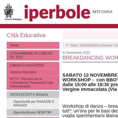
Città Educativa
Home
In /
Home
/
ADOLESCENTI è Bologna
/
Op
12 Novembre 2022
COSA ABBIAMO IN COMUNE -
BREAKDANCING WORK
Ed. 2023
Cittadini in formAZIONE
Outdoor Education
SABATO 12 NOVEMBRE
WORKSHOP - con BBOY
PCTO - Percorsi per le
Competenze Trasversali e per
dalle 15:00 alle 18:30 pr
l'Orientamento
Vergine Immacolata (Via 
ADOLESCENTI è Bologna
Opportunità per RAGAZZE E
Workshop di danza – break
RAGAZZI
tutt*: un’ora per le basi de
Opportunità per GENITORI
voglia sperimentarsi liber