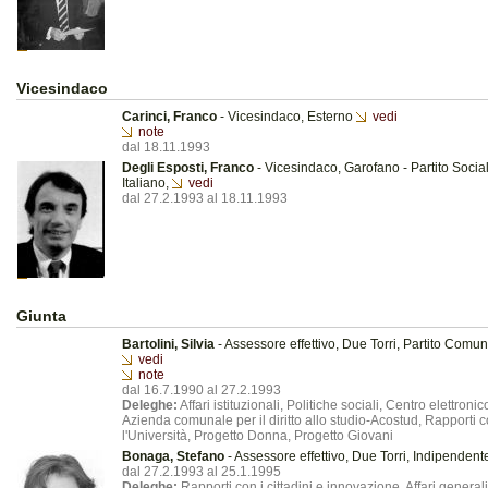
Vicesindaco
Carinci, Franco
- Vicesindaco, Esterno
vedi
note
dal 18.11.1993
Degli Esposti, Franco
- Vicesindaco, Garofano - Partito Social
Italiano,
vedi
dal 27.2.1993 al 18.11.1993
Giunta
Bartolini, Silvia
- Assessore effettivo, Due Torri, Partito Comuni
vedi
note
dal 16.7.1990 al 27.2.1993
Deleghe:
Affari istituzionali, Politiche sociali, Centro elettronic
Azienda comunale per il diritto allo studio-Acostud, Rapporti 
l'Università, Progetto Donna, Progetto Giovani
Bonaga, Stefano
- Assessore effettivo, Due Torri, Indipenden
dal 27.2.1993 al 25.1.1995
Deleghe:
Rapporti con i cittadini e innovazione, Affari generali