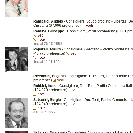
Rambaldi, Angelo
- Consigliere, Scudo crociato - Libertas, 
Cristiana (67.006 preferenze)
vedi
Ramina, Giuseppe
- Consigliere, Verdi Arcobaleno (6.661 pre
vedi
note
fino al 25.10.1993
Raparelli, Mauro
- Consigliere, Garofano - Partito Socialista It
(46.775 preferenze)
vedi
note
fino al 11.11.1994
Riccomini, Eugenio
- Consigliere, Due Torri, Indipendente (1
preferenze)
vedi
Rubbini, Irene
- Consigliere, Due Torri, Partito Comunista Ital
(124.979 preferenze)
vedi
note
Sabattini, Sergio
- Consigliere, Due Torri, Partito Comunista I
(124.949 preferenze)
vedi
note
dal 13.7.1992
Salizzoni, Giovanni
- Consigliere, Scudo crociato - Libertas,