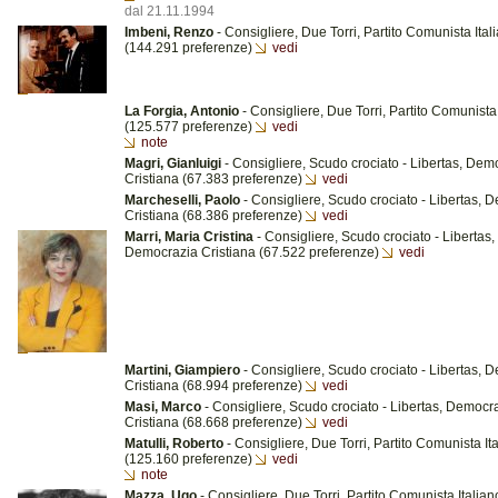
dal 21.11.1994
Imbeni, Renzo
- Consigliere, Due Torri, Partito Comunista Ital
(144.291 preferenze)
vedi
La Forgia, Antonio
- Consigliere, Due Torri, Partito Comunista 
(125.577 preferenze)
vedi
note
Magri, Gianluigi
- Consigliere, Scudo crociato - Libertas, Dem
Cristiana (67.383 preferenze)
vedi
Marcheselli, Paolo
- Consigliere, Scudo crociato - Libertas, 
Cristiana (68.386 preferenze)
vedi
Marri, Maria Cristina
- Consigliere, Scudo crociato - Libertas,
Democrazia Cristiana (67.522 preferenze)
vedi
Martini, Giampiero
- Consigliere, Scudo crociato - Libertas, 
Cristiana (68.994 preferenze)
vedi
Masi, Marco
- Consigliere, Scudo crociato - Libertas, Democr
Cristiana (68.668 preferenze)
vedi
Matulli, Roberto
- Consigliere, Due Torri, Partito Comunista It
(125.160 preferenze)
vedi
note
Mazza, Ugo
- Consigliere, Due Torri, Partito Comunista Italia