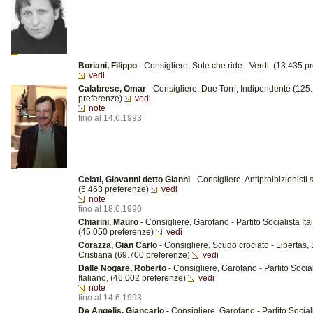
Boriani, Filippo
- Consigliere, Sole che ride - Verdi, (13.435 p
vedi
Calabrese, Omar
- Consigliere, Due Torri, Indipendente (125
preferenze)
vedi
note
fino al 14.6.1993
Celati, Giovanni detto Gianni
- Consigliere, Antiproibizionisti 
(5.463 preferenze)
vedi
note
fino al 18.6.1990
Chiarini, Mauro
- Consigliere, Garofano - Partito Socialista Ita
(45.050 preferenze)
vedi
Corazza, Gian Carlo
- Consigliere, Scudo crociato - Libertas
Cristiana (69.700 preferenze)
vedi
Dalle Nogare, Roberto
- Consigliere, Garofano - Partito Social
Italiano, (46.002 preferenze)
vedi
note
fino al 14.6.1993
De Angelis, Giancarlo
- Consigliere, Garofano - Partito Sociali