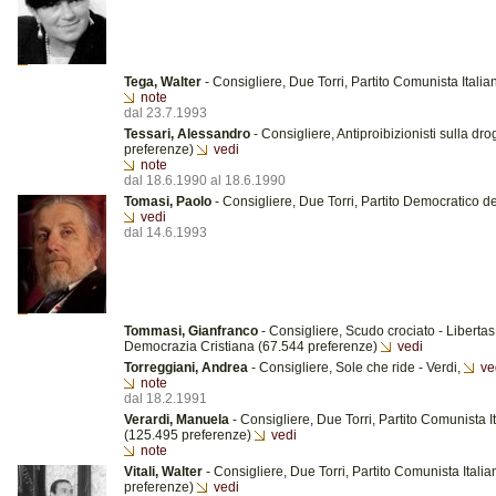
Tega, Walter
- Consigliere, Due Torri, Partito Comunista Itali
note
dal 23.7.1993
Tessari, Alessandro
- Consigliere, Antiproibizionisti sulla dro
preferenze)
vedi
note
dal 18.6.1990 al 18.6.1990
Tomasi, Paolo
- Consigliere, Due Torri, Partito Democratico de
vedi
dal 14.6.1993
Tommasi, Gianfranco
- Consigliere, Scudo crociato - Libertas
Democrazia Cristiana (67.544 preferenze)
vedi
Torreggiani, Andrea
- Consigliere, Sole che ride - Verdi,
ve
note
dal 18.2.1991
Verardi, Manuela
- Consigliere, Due Torri, Partito Comunista I
(125.495 preferenze)
vedi
note
Vitali, Walter
- Consigliere, Due Torri, Partito Comunista Itali
preferenze)
vedi