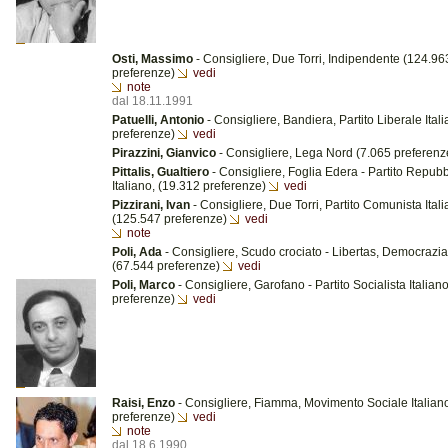
Osti, Massimo
- Consigliere, Due Torri, Indipendente (124.96
preferenze)
vedi
note
dal 18.11.1991
Patuelli, Antonio
- Consigliere, Bandiera, Partito Liberale Ital
preferenze)
vedi
Pirazzini, Gianvico
- Consigliere, Lega Nord (7.065 preferen
Pittalis, Gualtiero
- Consigliere, Foglia Edera - Partito Repub
Italiano, (19.312 preferenze)
vedi
Pizzirani, Ivan
- Consigliere, Due Torri, Partito Comunista Ital
(125.547 preferenze)
vedi
note
Poli, Ada
- Consigliere, Scudo crociato - Libertas, Democrazia
(67.544 preferenze)
vedi
Poli, Marco
- Consigliere, Garofano - Partito Socialista Italian
preferenze)
vedi
Raisi, Enzo
- Consigliere, Fiamma, Movimento Sociale Italian
preferenze)
vedi
note
dal 18.6.1990