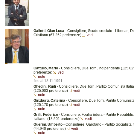
Galletti, Gian Luca
- Consigliere, Scudo crociato - Libertas, 
Cristiana (67.252 preferenze)
vedi
Gattullo, Mario
- Consigliere, Due Torri, Indipendente (125.02
preferenze)
vedi
note
fino al 18.11.1991
Ghedini, Rudi
- Consigliere, Due Torri, Partito Comunista Itali
(125.003 preferenze)
vedi
note
Ginzburg, Caterina
- Consigliere, Due Torri, Partito Comunista
(125.170 preferenze)
vedi
note
Grilli, Federico
- Consigliere, Foglia Edera - Partito Repubbli
Italiano, (18.501 preferenze)
vedi
Guerini, Umberto
- Consigliere, Garofano - Partito Socialista I
(44.940 preferenze)
vedi
note