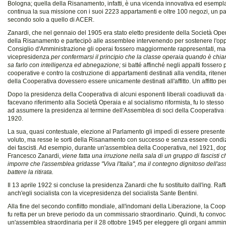
Bologna; quella della Risanamento, infatti, è una vicenda innovativa ed esempl
continua la sua missione con i suoi 2223 appartamenti e oltre 100 negozi, un pa
secondo solo a quello di ACER.
Zanardi, che nel gennaio del 1905 era stato eletto presidente della Società Ope
della Risanamento e partecipò alle assemblee intervenendo per sostenere l'opp
Consiglio d'Amministrazione gli operai fossero maggiormente rappresentati, mag
vicepresidenza
per confermarsi il principio che la classe operaia quando è chi
sa farlo con intelligenza ed abnegazione;
si batté affinché negli appalti fossero p
cooperative e contro la costruzione di appartamenti destinati alla vendita, riten
della Cooperativa dovessero essere unicamente destinati all'affitto. Un affitto per t
Dopo la presidenza della Cooperativa di alcuni esponenti liberali coadiuvati da 
facevano riferimento alla Società Operaia e al socialismo riformista, fu lo stess
ad assumere la presidenza al termine dell'Assemblea di soci della Cooperativa s
1920.
La sua, quasi contestuale, elezione al Parlamento gli impedì di essere presen
voluto, ma resse le sorti della Risanamento con successo e senza essere condiz
dei fascisti. Ad esempio, durante un'assemblea della Cooperativa, nel 1921, dopo
Francesco Zanardi,
viene fatta una irruzione nella sala di un gruppo di fascisti
imporre che l'assemblea gridasse "Viva l'Italia", ma il contegno dignitoso dell'
battere la ritirata.
Il 13 aprile 1922 si concluse la presidenza Zanardi che fu sostituito dall'ing. Raf
anch'egli socialista con la vicepresidenza del socialista Sante Bentini.
Alla fine del secondo conflitto mondiale, all'indomani della Liberazione, la Co
fu retta per un breve periodo da un commissario straordinario. Quindi, fu convoc
un'assemblea straordinaria per il 28 ottobre 1945 per eleggere gli organi amminis