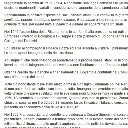
raggiunsero la somma di lire 502.964. Nonostante una legge consentisse l'aument
decise di mantenerli invariati in considerazione, appunto, della spontanea colla
Sottolineando la positiva risposta dei soci, Zanardi disse:
Si è conclusa la guerr
sentita dal popolo, e abbiamo dovuto chiedere il contributo a tutti i soci, come lo
richiede di fare, per ridare fiato al bilancio e riattare gli appartamenti sinistrati...
Nel 1946 l'assemblea della Risanamento lo confermò alla presidenza ed egli 
Borghese (Prefetto di Bologna) e Giuseppe Dozza (Sindaco di Bologna) entrasse
Collegio dei Probiviri.
Egli stesso accompagnò il sindaco Dozza ed altre autorità a visitare il patrimon
i cantieri aperti impegnati nella ricostruzione.
Agli inquilini che ripristinarono gli appartamenti a proprie spese, stabilì di ricon
lavori murari, di falegnameria e dei vetri, ma non l'imbiancatura e l'impianto elett
Ottenne credito dalle banche e finanziamenti dal Governo e contributi dal Comu
tassi d'interesse dei mutui.
Tutto ciò nonostante fosse stato eletto prima in Consiglio Comunale poi nel Pa
di non poter dedicare tutto il suo tempo e tutto l'impegno che avrebbe voluto al
volte chiese di essere sostituito, ma le sue dimissioni furono sempre respinte e 
1950, l'Assemblea lo rielesse presidente. Quando assunse la presidenza, Zanard
chiuso in passivo per lire 52.096,33; quando lasciò l'incarico il bilancio consun
presentò un eccedenza attiva di lire 428.032,32.
Nel 1952 Francesco Zanardi cedette la presidenza a Cesare Simoni: nel corso de
presidenza, Zanardi condusse a termine gran parte della ricostruzione del patri
mille difficoltà finanziarie alle quali si aggiunsero quelle politiche dovute alla 