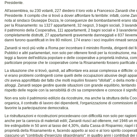
Presidente.
All'assemblea, su 230 votanti, 227 diedero il loro voto a Francesco Zanardi che 
Presidente. Il compito che si trovò a dover affrontare fu terribile: infatti, come Za
nota al sindaco Giuseppe Dozza, le conseguenze dei bombardamenti erano sta
per la Risanamento: su 1327 appartamenti, 32 negozi, 3 bagni sociali, 3 lavande
il patrimonio della Cooperativa, 111 appartamenti, 2 bagni sociali e 3 lavanderie
completamente distrutti, 27 appartamenti gravemente danneggiati e 837 lieveme
danni furono quantificati in lire 80 milioni. 174 erano i soci inquilini rimasti senz
Zanardi si recò più volte a Roma per incontrare il ministro Romita, dirigenti del M
Pubblici e altri parlamentari, non solo per ottenere fondi per la ricostruzione, m
leggi a favore dell'edilizia popolare e delle cooperative a proprietà indivisa, c
particolare propose che le cooperative come la Risanamento fossero parificate ag
La situazione che si trovò, quindi, ad affrontare era assai complessa e difficile: ol
vi erano problemi contingenti come quelli delle occupazioni abusive degli appar
chi aveva approfittato del fatto che molti inquilini fossero "sfollati", o della morte di
alloggi. Zanardi seppe gestire queste situazioni con grande equilibrio, tentando 
rispetto delle regole con la sensibilità di chi sa comprendere e conosce il signific
Non era solo il patrimonio edilizio da ricostruire, ma anche la struttura della Coo
organica, il contratto di lavoro dei dipendenti, l'organizzazione di commissioni di 
favorire la partecipazione democratica.
Le ristrutturazioni e ricostruzioni procedevano con difficoltà non solo per ragioni
anche per la carenza di materiali edili; Zanardi riuscì ad ottenere, nel 1946 un mu
lire estinguibile in 50 anni al tasso del 4,30%, dalla Cassa di Risparmio; riaprì i 
proprietà della Risanamento e, facendo appello ai soci e al loro spirito cooperati
ciascuno un "contributo d'esercizio straordinario": in quattro anni i contributi dei 