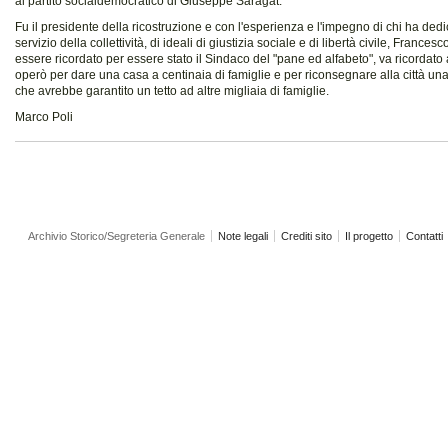
al partito socialdemocratico di Giuseppe Saragat.
Fu il presidente della ricostruzione e con l'esperienza e l'impegno di chi ha dedic
servizio della collettività, di ideali di giustizia sociale e di libertà civile, Frances
essere ricordato per essere stato il Sindaco del "pane ed alfabeto", va ricordat
operò per dare una casa a centinaia di famiglie e per riconsegnare alla città un
che avrebbe garantito un tetto ad altre migliaia di famiglie.
Marco Poli
Archivio Storico/Segreteria Generale
Note legali
Crediti sito
Il progetto
Contatti