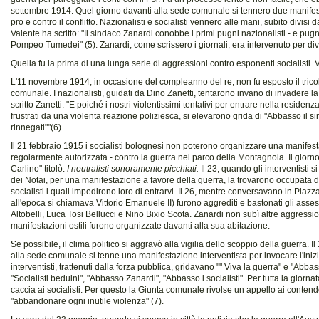
settembre 1914. Quel giorno davanti alla sede comunale si tennero due manife
pro e contro il conflitto. Nazionalisti e socialisti vennero alle mani, subito divisi 
Valente ha scritto: "Il sindaco Zanardi conobbe i primi pugni nazionalisti - e pugn
Pompeo Tumedei" (5). Zanardi, come scrissero i giornali, era intervenuto per div
Quella fu la prima di una lunga serie di aggressioni contro esponenti socialisti. 
L'11 novembre 1914, in occasione del compleanno del re, non fu esposto il trico
comunale. I nazionalisti, guidati da Dino Zanetti, tentarono invano di invadere 
scritto Zanetti: "E poiché i nostri violentissimi tentativi per entrare nella reside
frustrati da una violenta reazione poliziesca, si elevarono grida di "Abbasso il s
rinnegati""(6).
Il 21 febbraio 1915 i socialisti bolognesi non poterono organizzare una manifest
regolarmente autorizzata - contro la guerra nel parco della Montagnola. Il giorno
Carlino" titolò:
I neutralisti sonoramente picchiati.
Il 23, quando gli interventisti 
dei Notai, per una manifestazione a favore della guerra, la trovarono occupata d
socialisti i quali impedirono loro di entrarvi. Il 26, mentre conversavano in Piaz
all'epoca si chiamava Vittorio Emanuele II) furono aggrediti e bastonati gli as
Altobelli, Luca Tosi Bellucci e Nino Bixio Scota. Zanardi non subì altre aggressio
manifestazioni ostili furono organizzate davanti alla sua abitazione.
Se possibile, il clima politico si aggravò alla vigilia dello scoppio della guerra. 
alla sede comunale si tenne una manifestazione interventista per invocare l'inizio 
interventisti, trattenuti dalla forza pubblica, gridavano "" Viva la guerra" e "Abba
"Socialisti beduini", "Abbasso Zanardi", "Abbasso i socialisti". Per tutta la giorn
caccia ai socialisti. Per questo la Giunta comunale rivolse un appello ai contenden
"abbandonare ogni inutile violenza" (7).