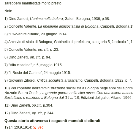
sarebbero manifestate molto presto.
Note
1) Dino Zanetti,
L'anima nella bufera,
Galeri, Bologna, 1936, p.58.
2) Concetto Valente,
La ribellione antisocialista di Bologna
, Cappelli, Bologna 1
3) "L'Avvenire d'Italia", 23 giugno 1914.
4) Archivio di stato di Bologna, Gabinetto di prefettura, categoria 5, fascicolo 1, 
5) Concetto Valente,
op. cit.,
p .23.
6) Dino Zanetti,
op. cit.,
p. 94.
7) "Vita cittadina", n.5, maggio 1915.
8) "il Resto del Carlino", 24 maggio 1915.
9) Giovanni Zibordi,
Critica socialista al fascismo,
Cappelli, Bologna, 1922, p. 7.
10) Per l'operato dell'amministrazione socialista a Bologna negli anni della prim
Nazario Sauro Onofri,
La grande guerra nella città rossa. Con una lettera autocri
Socialismo e reazione a Bologna dal '14 al '18,
Edizioni del gallo, Milano, 1966,
11) Dino Zanetti,
op.cit.,
p.304.
12) Dino Zanetti,
op. cit.,
p.344.
Questa storia attraversa i seguenti mandati elettorali
1914 (20.9.1914)
vedi