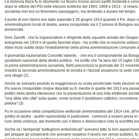
La violenza fisica fu lo strumento cui fecero ricorso alcuni partiti moderati e con
dopo le vittorie del PSI nelle elezioni politiche del 1904, 1909 e 1913 - si reser
socialista non era un fenomeno passeggero, ma destinato a durare nel tempo.
Il punto di non ritorno era stato superato il 28 giugno 1914 quando il Psi, dopo 
amministrazioni locali di destra, aveva conquistato sia il Comune di Bologna sia
provinciale.
Dino Zanetti - che fu organizzatore e dirigente delle squadre armate del Gruppo
bolognese nel 1919 e di quelle fasciste dopo - ha scritto che la reazione antisoc
ebbe inizio subito dopo l'insediamento della prima amministrazione comunale a g
Il giornalista nazionalista Concetto Valente, - che era il corrispondente da Bolog
quotidiani nazionali della destra politica - ha scritto che "la sera del 15 luglio 19
la prima amministrazione socialista,
NdA) preconizza la giornata del 21 novemb
insediò la seconda amministrazione di sinistra e i fascisti assalirono la sede 
una strage (2).
Anche se avevano perduto la maggioranza su scala provinciale nelle elezioni d
Psi aveva conquistato cinque deputati su 8, mentre in quelle del 1913 era passato 
politici della destra ritenevano che la presentazione di una lista elettorale soci
"una sfida alla città" sulla quale, come scrisse il quotidiano cattolico, incombev
plebea" (3).
Fu in occasione della competizione elettorale amministrativa del 1914 che, all'i
politici di destra - quello nazionalista in particolare - cominciò a essere presa i
l'uso della violenza, dal momento con il libero e democratico voto la sconfitta era
Anche se i famigerati "pattuglioni antisindacali" avevano fatto la loro apparizio
per piegare gli scioperanti che avevano sospeso il lavoro nei servizi pubblici, fu