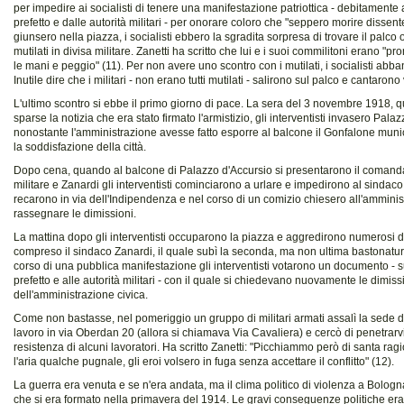
per impedire ai socialisti di tenere una manifestazione patriottica - debitamente 
prefetto e dalle autorità militari - per onorare coloro che "seppero morire disse
giunsero nella piazza, i socialisti ebbero la sgradita sorpresa di trovare il palc
mutilati in divisa militare. Zanetti ha scritto che lui e i suoi commilitoni erano "pr
le mani e peggio" (11). Per non avere uno scontro con i mutilati, i socialisti ab
Inutile dire che i militari - non erano tutti mutilati - salirono sul palco e cantarono v
L'ultimo scontro si ebbe il primo giorno di pace. La sera del 3 novembre 1918, qu
sparse la notizia che era stato firmato l'armistizio, gli interventisti invasero Pala
nonostante l'amministrazione avesse fatto esporre al balcone il Gonfalone muni
la soddisfazione della città.
Dopo cena, quando al balcone di Palazzo d'Accursio si presentarono il comanda
militare e Zanardi gli interventisti cominciarono a urlare e impedirono al sindaco 
recarono in via dell'Indipendenza e nel corso di un comizio chiesero all'ammini
rassegnare le dimissioni.
La mattina dopo gli interventisti occuparono la piazza e aggredirono numerosi dir
compreso il sindaco Zanardi, il quale subì la seconda, ma non ultima bastonatura
corso di una pubblica manifestazione gli interventisti votarono un documento - 
prefetto e alle autorità militari - con il quale si chiedevano nuovamente le dimiss
dell'amministrazione civica.
Come non bastasse, nel pomeriggio un gruppo di militari armati assalì la sede 
lavoro in via Oberdan 20 (allora si chiamava Via Cavaliera) e cercò di penetrarv
resistenza di alcuni lavoratori. Ha scritto Zanetti: "Picchiammo però di santa rag
l'aria qualche pugnale, gli eroi volsero in fuga senza accettare il conflitto" (12).
La guerra era venuta e se n'era andata, ma il clima politico di violenza a Bologn
che si era formato nella primavera del 1914. Le gravi conseguenze politiche eran