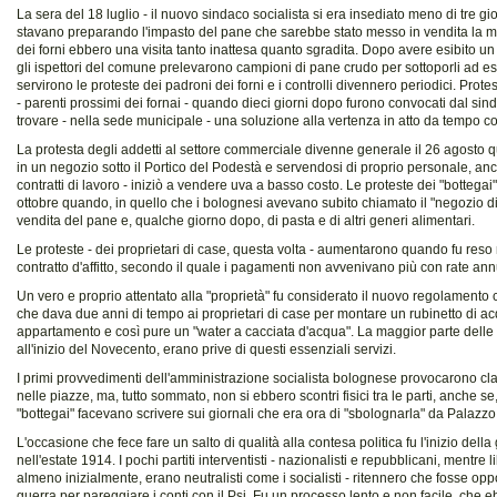
La sera del 18 luglio - il nuovo sindaco socialista si era insediato meno di tre gi
stavano preparando l'impasto del pane che sarebbe stato messo in vendita la ma
dei forni ebbero una visita tanto inattesa quanto sgradita. Dopo avere esibito un
gli ispettori del comune prelevarono campioni di pane crudo per sottoporli ad e
servirono le proteste dei padroni dei forni e i controlli divennero periodici. Prot
- parenti prossimi dei fornai - quando dieci giorni dopo furono convocati dal sin
trovare - nella sede municipale - una soluzione alla vertenza in atto da tempo co
La protesta degli addetti al settore commerciale divenne generale il 26 agosto q
in un negozio sotto il Portico del Podestà e servendosi di proprio personale, an
contratti di lavoro - iniziò a vendere uva a basso costo. Le proteste dei "bottega
ottobre quando, in quello che i bolognesi avevano subito chiamato il "negozio di 
vendita del pane e, qualche giorno dopo, di pasta e di altri generi alimentari.
Le proteste - dei proprietari di case, questa volta - aumentarono quando fu reso 
contratto d'affitto, secondo il quale i pagamenti non avvenivano più con rate ann
Un vero e proprio attentato alla "proprietà" fu considerato il nuovo regolamento
che dava due anni di tempo ai proprietari di case per montare un rubinetto di ac
appartamento e così pure un "water a cacciata d'acqua". La maggior parte delle
all'inizio del Novecento, erano prive di questi essenziali servizi.
I primi provvedimenti dell'amministrazione socialista bolognese provocarono cla
nelle piazze, ma, tutto sommato, non si ebbero scontri fisici tra le parti, anche se,
"bottegai" facevano scrivere sui giornali che era ora di "sbolognarla" da Palazzo
L'occasione che fece fare un salto di qualità alla contesa politica fu l'inizio del
nell'estate 1914. I pochi partiti interventisti - nazionalisti e repubblicani, mentre lib
almeno inizialmente, erano neutralisti come i socialisti - ritennero che fosse opp
guerra per pareggiare i conti con il Psi. Fu un processo lento e non facile, che eb