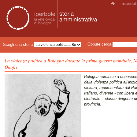
mandat
Oppure cerca
Scegli una storia
La violenza politica a Bologna durante la prima guerra mondiale, 
Onofri
Bologna cominciò a conoscer
della violenza politica all’ini
sinistra, rappresentata dal Par
Italiano, divenne - con libera
elettorale – classe dirigente de
provincia.