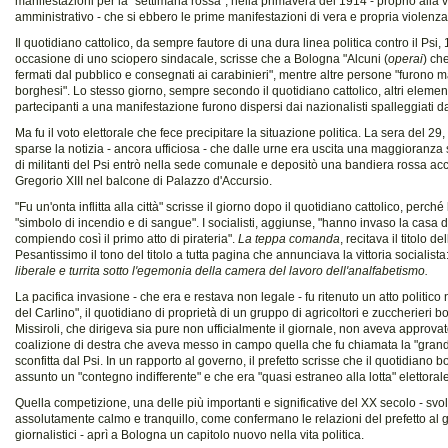
manifestazioni per la "settimana rossa", nella primavera del 1914 - proprio alla vi
amministrativo - che si ebbero le prime manifestazioni di vera e propria violenza
Il quotidiano cattolico, da sempre fautore di una dura linea politica contro il Psi
occasione di uno sciopero sindacale, scrisse che a Bologna "Alcuni (
operai
) ch
fermati dal pubblico e consegnati ai carabinieri", mentre altre persone "furono 
borghesi". Lo stesso giorno, sempre secondo il quotidiano cattolico, altri elementi
partecipanti a una manifestazione furono dispersi dai nazionalisti spalleggiati da
Ma fu il voto elettorale che fece precipitare la situazione politica. La sera del 29,
sparse la notizia - ancora ufficiosa - che dalle urne era uscita una maggioranza 
di militanti del Psi entrò nella sede comunale e depositò una bandiera rossa acc
Gregorio XIII nel balcone di Palazzo d'Accursio.
"Fu un'onta inflitta alla città" scrisse il giorno dopo il quotidiano cattolico, perch
"simbolo di incendio e di sangue". I socialisti, aggiunse, "hanno invaso la casa
compiendo così il primo atto di pirateria".
La teppa comanda
, recitava il titolo del
Pesantissimo il tono del titolo a tutta pagina che annunciava la vittoria socialista
liberale e turrita sotto l'egemonia della camera del lavoro dell'analfabetismo.
La pacifica invasione - che era e restava non legale - fu ritenuto un atto politico
del Carlino", il quotidiano di proprietà di un gruppo di agricoltori e zuccherieri 
Missiroli, che dirigeva sia pure non ufficialmente il giornale, non aveva approvat
coalizione di destra che aveva messo in campo quella che fu chiamata la "gran
sconfitta dal Psi. In un rapporto al governo, il prefetto scrisse che il quotidiano
assunto un "contegno indifferente" e che era "quasi estraneo alla lotta" elettorale
Quella competizione, una delle più importanti e significative del XX secolo - svol
assolutamente calmo e tranquillo, come confermano le relazioni del prefetto al g
giornalistici - aprì a Bologna un capitolo nuovo nella vita politica.