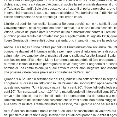
La sera del 23 maggio, quando si sparse in città la notizia che la guerra all'Austr
dichiarata, davanti a Palazzo d'Accursio si svolse la solita manifestazione al grid
e "Abbasso Zanardi". Solo che questa volta gli agenti di polizia non sbarrarono l'
interventisti invasero la sede comunale al grido di "Va fuori stranier..." (8). Non 
fisiche contro persone solo perché gli uffici erano chiusi.
L'inizio del conflitto non restituì la pace a Bologna perché, come ha scritto il dep
Giovanni Zibordi, nella regione, ma anche altrove, "La notizia di una sconfitta, 
vittoria, valeva del pari a dare il pretesto di una dimostrazione contro il Comune
pubblico potere tenuto dal proletariato" (9). Regolarmente, l'8 agosto 1916, quan
liberò Gorizia, gli interventisti bolognesi tentarono invano di invadere la sede c
Anche le vie legali furono battute per colpire l'amministrazione socialista. Nel 1
comparire davanti al Tribunale militare per rispondere di tutta una serie di acc
calunniatori avevano inviato ai magistrati con le stellette. Assolto Zanardi, i calu
con l'assessore all'istruzione Mario Longhena, accusandolo di fare propaganda 
durante le lezioni all'Istituto per ragionieri dove insegnava. Longhena si autoso
nomina di una commissione, la quale arrivò "a conclusioni negative, non essendo
che potesse valere come prova alla consistenza dell'accusa".
Quando "La Squilla", il settimanale del PSI, indisse una sottoscrizione in segno 
Longhena, successe un fatto curioso. Nell'elenco dei sottoscrittori apparvero o
queste motivazioni: "Una tedesca nata in Italia cent. 20", "I due figli della tedesca
cent.10", "Un senza patria cent.10", "Una maledicendo gli interventisti cent.10". 
arrivò nelle edicole, una trentina di studenti presentarono una denuncia alla ma
l'amministratore del settimanale sostenne che le frasi puerili non erano sfuggite
alla censura militare. L'amministratore fu assolto, ma il gerente ebbe sei mesi e 
Al di là dei casi di dubbia ironia come quelli della sottoscrizione, la violenza era
del pensiero e dell'azione degli interventisti i quali occuparono la Piazza 8 ago