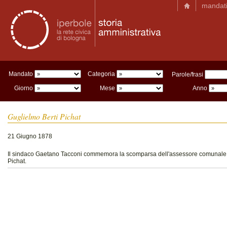
mandat
Mandato
Categoria
Parole/frasi
Giorno
Mese
Anno
Guglielmo Berti Pichat
21 Giugno 1878
Il sindaco Gaetano Tacconi commemora la scomparsa dell'assessore comunale 
Pichat.