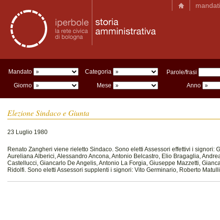
mandat
Mandato
Categoria
Parole/frasi
Giorno
Mese
Anno
Elezione Sindaco e Giunta
23 Luglio 1980
Renato Zangheri viene rieletto Sindaco. Sono eletti Assessori effettivi i signori: 
Aureliana Alberici, Alessandro Ancona, Antonio Belcastro, Elio Bragaglia, Andr
Castellucci, Giancarlo De Angelis, Antonio La Forgia, Giuseppe Mazzetti, Gianca
Ridolfi. Sono eletti Assessori supplenti i signori: Vito Germinario, Roberto Matull